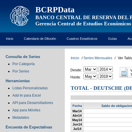
BCRPData
BANCO CENTRAL DE RESERVA DEL 
Gerencia Central de Estudios Económicos
Inicio
Calendario de Difusión
Cuadros Estadísticos
Guías
Ac
Consulta de Series
Inicio
/
Series Mensuales
/
Ver Tabl
Por Categoría
Desde:
Por Series
Hasta:
Herramientas
TOTAL - DEUTSCHE (
Listas Personalizadas
Add-In para Excel
API para Desarrolladores
Fecha
Saldo de obligacion
App para Móviles
Mar14
Abr14
Metadatos
May14
Jun14
Encuesta de Expectativas
Jul14