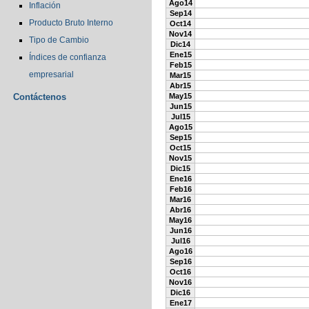
Ago14
Inflación
Sep14
Producto Bruto Interno
Oct14
Nov14
Tipo de Cambio
Dic14
Ene15
Índices de confianza
Feb15
empresarial
Mar15
Abr15
Contáctenos
May15
Jun15
Jul15
Ago15
Sep15
Oct15
Nov15
Dic15
Ene16
Feb16
Mar16
Abr16
May16
Jun16
Jul16
Ago16
Sep16
Oct16
Nov16
Dic16
Ene17