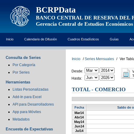
BCRPData
BANCO CENTRAL DE RESERVA DEL 
Gerencia Central de Estudios Económicos
Inicio
Calendario de Difusión
Cuadros Estadísticos
Guías
Ac
Consulta de Series
Inicio
/
Series Mensuales
/
Ver Tabl
Por Categoría
Desde:
Por Series
Hasta:
Herramientas
TOTAL - COMERCIO
Listas Personalizadas
Add-In para Excel
API para Desarrolladores
Fecha
Saldo de o
App para Móviles
Mar14
Abr14
Metadatos
May14
Jun14
Encuesta de Expectativas
Jul14