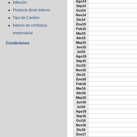
Ago14
Inflación
Sep14
Producto Bruto Interno
Oct14
Nov14
Tipo de Cambio
Dic14
Ene15
Índices de confianza
Feb15
empresarial
Mar15
Abr15
Contáctenos
May15
Jun15
Jul15
Ago15
Sep15
Oct15
Nov15
Dic15
Ene16
Feb16
Mar16
Abr16
May16
Jun16
Jul16
Ago16
Sep16
Oct16
Nov16
Dic16
Ene17