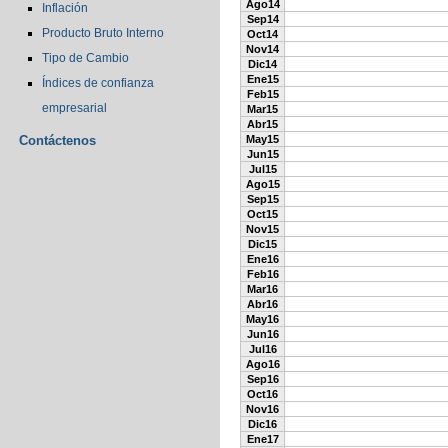
Ago14
Inflación
Sep14
Producto Bruto Interno
Oct14
Nov14
Tipo de Cambio
Dic14
Ene15
Índices de confianza
Feb15
empresarial
Mar15
Abr15
Contáctenos
May15
Jun15
Jul15
Ago15
Sep15
Oct15
Nov15
Dic15
Ene16
Feb16
Mar16
Abr16
May16
Jun16
Jul16
Ago16
Sep16
Oct16
Nov16
Dic16
Ene17