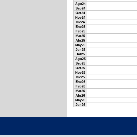
Ago24
Sep24
Oct24
Nov24
Dic24
Ene25
Feb25
Mar25
Abr25
May25
Jun25
Jul25
Ago25
Sep25
Oct25
Nov25
Dic25
Ene26
Feb26
Mar26
Abr26
May26
Jun26