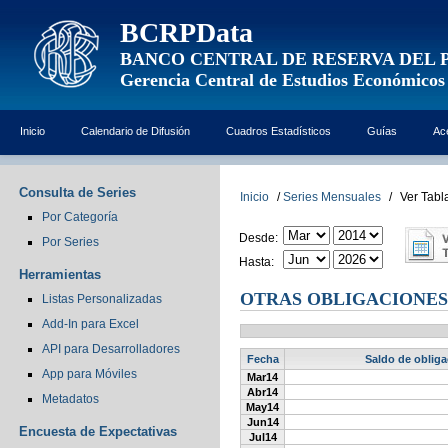
BCRPData
BANCO CENTRAL DE RESERVA DEL 
Gerencia Central de Estudios Económicos
Inicio
Calendario de Difusión
Cuadros Estadísticos
Guías
Ac
Consulta de Series
Inicio
/
Series Mensuales
/
Ver Tabl
Por Categoría
Desde:
Por Series
Hasta:
Herramientas
OTRAS OBLIGACIONES
Listas Personalizadas
Add-In para Excel
API para Desarrolladores
Fecha
Saldo de obliga
App para Móviles
Mar14
Abr14
Metadatos
May14
Jun14
Encuesta de Expectativas
Jul14