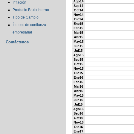
Ago14
Inflación
Sep14
Producto Bruto Interno
Oct14
Nov14
Tipo de Cambio
Dic14
Ene15
Índices de confianza
Feb15
empresarial
Mar15
Abr15
Contáctenos
May15
Jun15
Jul15
Ago15
Sep15
Oct15
Nov15
Dic15
Ene16
Feb16
Mar16
Abr16
May16
Jun16
Jul16
Ago16
Sep16
Oct16
Nov16
Dic16
Ene17