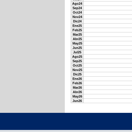
Ago24
Sep24
Oct24
Nov24
Dic24
Ene25
Feb25
Mar25
Abr25
May25
Jun25
Jul25
Ago25
Sep25
Oct25
Nov25
Dic25
Ene26
Feb26
Mar26
Abr26
May26
Jun26