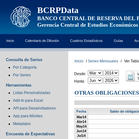
BCRPData
BANCO CENTRAL DE RESERVA DEL 
Gerencia Central de Estudios Económicos
Inicio
Calendario de Difusión
Cuadros Estadísticos
Guías
Ac
Consulta de Series
Inicio
/
Series Mensuales
/
Ver Tabl
Por Categoría
Desde:
Por Series
Hasta:
Herramientas
OTRAS OBLIGACIONES
Listas Personalizadas
Add-In para Excel
API para Desarrolladores
Fecha
Saldo de obligaci
App para Móviles
Mar14
Abr14
Metadatos
May14
Jun14
Encuesta de Expectativas
Jul14