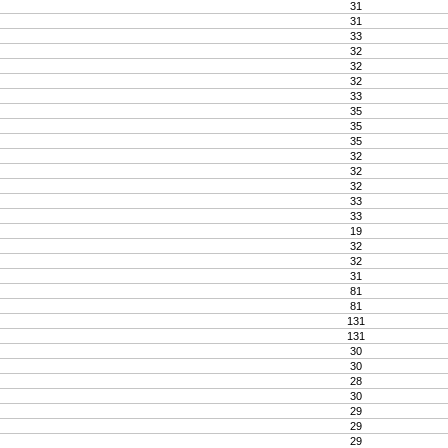
31
31
33
32
32
32
33
35
35
35
32
32
32
33
33
19
32
32
31
81
81
131
131
30
30
28
30
29
29
29