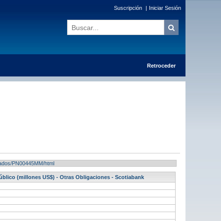
Suscripción
|
Iniciar Sesión
Retroceder
ultados/PN00445MM/html
úblico (millones US$) - Otras Obligaciones - Scotiabank