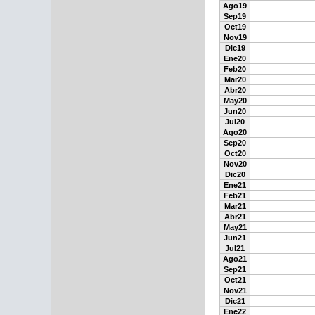
Ago19
Sep19
Oct19
Nov19
Dic19
Ene20
Feb20
Mar20
Abr20
May20
Jun20
Jul20
Ago20
Sep20
Oct20
Nov20
Dic20
Ene21
Feb21
Mar21
Abr21
May21
Jun21
Jul21
Ago21
Sep21
Oct21
Nov21
Dic21
Ene22