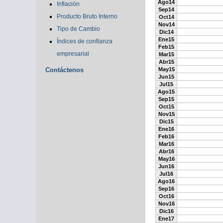
Ago14
Inflación
Sep14
Producto Bruto Interno
Oct14
Nov14
Tipo de Cambio
Dic14
Ene15
Índices de confianza
Feb15
empresarial
Mar15
Abr15
Contáctenos
May15
Jun15
Jul15
Ago15
Sep15
Oct15
Nov15
Dic15
Ene16
Feb16
Mar16
Abr16
May16
Jun16
Jul16
Ago16
Sep16
Oct16
Nov16
Dic16
Ene17