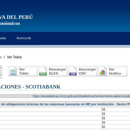
VA DEL PERÚ
conómicos
uías
Acerca de
s
/
Ver Tabla
CIONES - SCOTIABANK
https://estadisticas.bcrp.gob.pe/estadisticas/series/mensuales/res
 de obligaciones internas de las empresas bancarias en ME por institución - Sector P
34
33
33
33
32