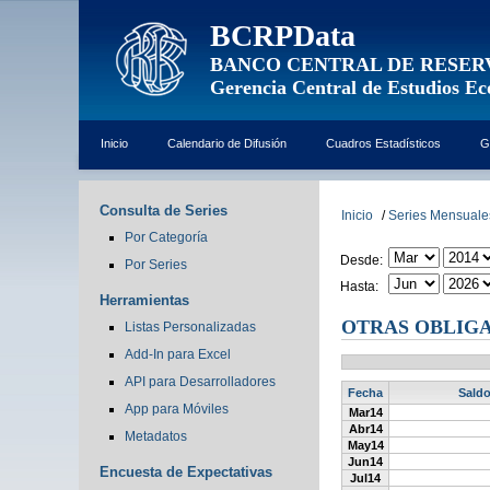
BCRPData
BANCO CENTRAL DE RESER
Gerencia Central de Estudios E
Inicio
Calendario de Difusión
Cuadros Estadísticos
G
Consulta de Series
Inicio
/
Series Mensuale
Por Categoría
Desde:
Por Series
Hasta:
Herramientas
OTRAS OBLIGA
Listas Personalizadas
Add-In para Excel
API para Desarrolladores
Fecha
Saldo
App para Móviles
Mar14
Abr14
Metadatos
May14
Jun14
Encuesta de Expectativas
Jul14