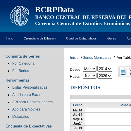
BCRPData
BANCO CENTRAL DE RESERVA DEL 
Gerencia Central de Estudios Económicos
Inicio
Calendario de Difusión
Cuadros Estadísticos
Guías
Ac
Consulta de Series
Inicio
/
Series Mensuales
/
Ver Tabl
Por Categoría
Desde:
Por Series
Hasta:
Herramientas
DEPÓSITOS
Listas Personalizadas
Add-In para Excel
API para Desarrolladores
Fecha
Saldo d
App para Móviles
Mar14
Abr14
Metadatos
May14
Jun14
Encuesta de Expectativas
Jul14