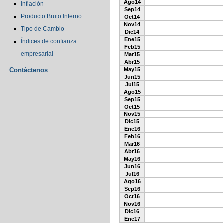
Ago14
Inflación
Sep14
Producto Bruto Interno
Oct14
Nov14
Tipo de Cambio
Dic14
Ene15
Índices de confianza
Feb15
empresarial
Mar15
Abr15
Contáctenos
May15
Jun15
Jul15
Ago15
Sep15
Oct15
Nov15
Dic15
Ene16
Feb16
Mar16
Abr16
May16
Jun16
Jul16
Ago16
Sep16
Oct16
Nov16
Dic16
Ene17