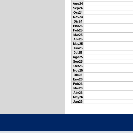
Ago24
Sep24
Oct24
Nov24
Dic24
Ene25
Feb25
Mar25
Abr25
May25
Jun25
Jul25
Ago25
Sep25
Oct25
Nov25
Dic25
Ene26
Feb26
Mar26
Abr26
May26
Jun26