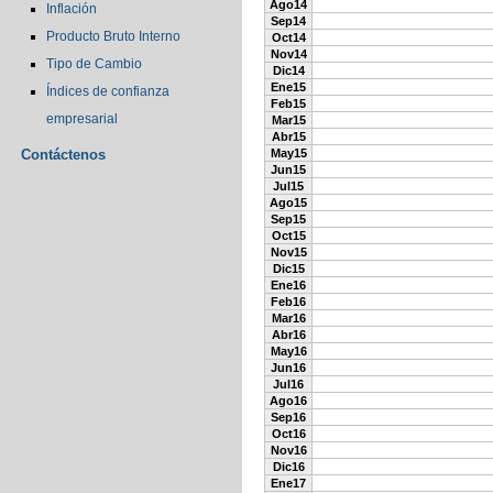
Ago14
Inflación
Sep14
Producto Bruto Interno
Oct14
Nov14
Tipo de Cambio
Dic14
Ene15
Índices de confianza
Feb15
empresarial
Mar15
Abr15
Contáctenos
May15
Jun15
Jul15
Ago15
Sep15
Oct15
Nov15
Dic15
Ene16
Feb16
Mar16
Abr16
May16
Jun16
Jul16
Ago16
Sep16
Oct16
Nov16
Dic16
Ene17