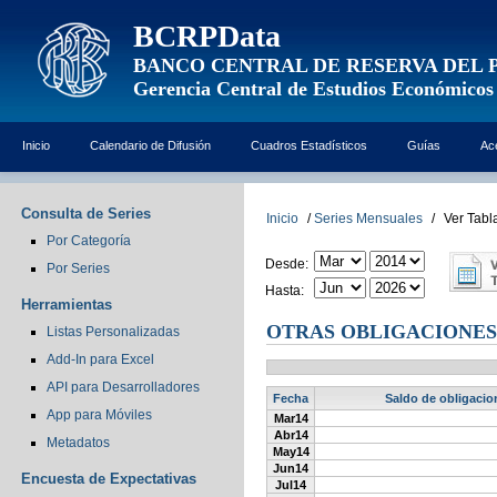
BCRPData
BANCO CENTRAL DE RESERVA DEL 
Gerencia Central de Estudios Económicos
Inicio
Calendario de Difusión
Cuadros Estadísticos
Guías
Ac
Consulta de Series
Inicio
/
Series Mensuales
/
Ver Tabl
Por Categoría
Desde:
Por Series
Hasta:
Herramientas
OTRAS OBLIGACIONES
Listas Personalizadas
Add-In para Excel
API para Desarrolladores
Fecha
Saldo de obligacio
App para Móviles
Mar14
Abr14
Metadatos
May14
Jun14
Encuesta de Expectativas
Jul14