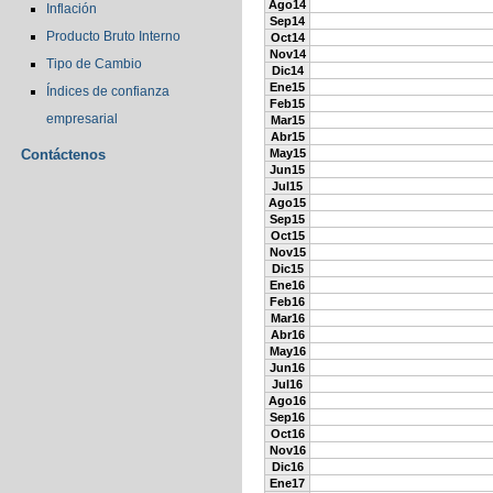
Ago14
Inflación
Sep14
Producto Bruto Interno
Oct14
Nov14
Tipo de Cambio
Dic14
Ene15
Índices de confianza
Feb15
empresarial
Mar15
Abr15
Contáctenos
May15
Jun15
Jul15
Ago15
Sep15
Oct15
Nov15
Dic15
Ene16
Feb16
Mar16
Abr16
May16
Jun16
Jul16
Ago16
Sep16
Oct16
Nov16
Dic16
Ene17