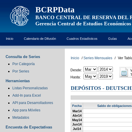
BCRPData
BANCO CENTRAL DE RESERVA DEL 
Gerencia Central de Estudios Económicos
Inicio
Calendario de Difusión
Cuadros Estadísticos
Guías
Ac
Consulta de Series
Inicio
/
Series Mensuales
/
Ver Tabl
Por Categoría
Desde:
Por Series
Hasta:
Herramientas
DEPÓSITOS - DEUTSCH
Listas Personalizadas
Add-In para Excel
API para Desarrolladores
Fecha
Saldo de obligaciones 
App para Móviles
Mar14
Abr14
Metadatos
May14
Jun14
Encuesta de Expectativas
Jul14