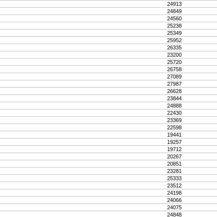
24913
24849
24560
25238
25349
25952
26335
23200
25720
26758
27089
27987
26628
23844
24888
22430
23369
22598
19441
19257
19712
20267
20851
23281
25333
23512
24198
24066
24075
24848