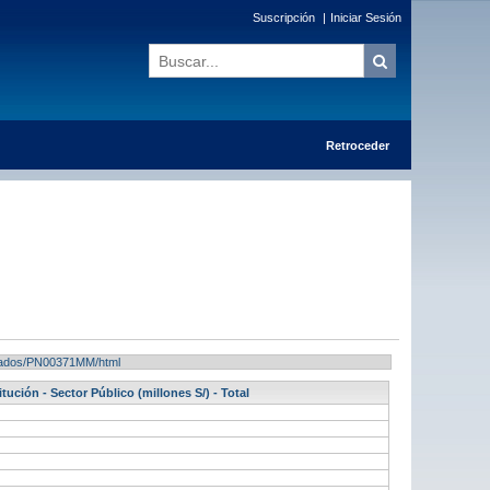
Suscripción
|
Iniciar Sesión
Retroceder
ultados/PN00371MM/html
ción - Sector Público (millones S/) - Total