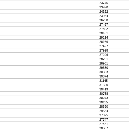
23746
23990
24322
23984
26258
27467
27892
28161
29214
28166
27427
27998
27296
28231
28961
29650
30363
30874
31145
31550
30419
30758
30243
30115
28390
29584
27325
27747
27481
28587