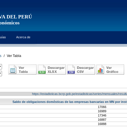
VA DEL PERÚ
conómicos
uías
Acerca de
s
/
Ver Tabla
https://estadisticas.bcrp.gob.pe/estadisticas/series/mensuales/res
Saldo de obligaciones domésticas de las empresas bancarias en MN por institu
17066
16989
17346
16887
16888