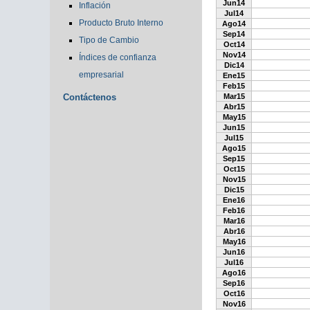
Jun14
Inflación
Jul14
Producto Bruto Interno
Ago14
Sep14
Tipo de Cambio
Oct14
Nov14
Índices de confianza
Dic14
empresarial
Ene15
Feb15
Contáctenos
Mar15
Abr15
May15
Jun15
Jul15
Ago15
Sep15
Oct15
Nov15
Dic15
Ene16
Feb16
Mar16
Abr16
May16
Jun16
Jul16
Ago16
Sep16
Oct16
Nov16