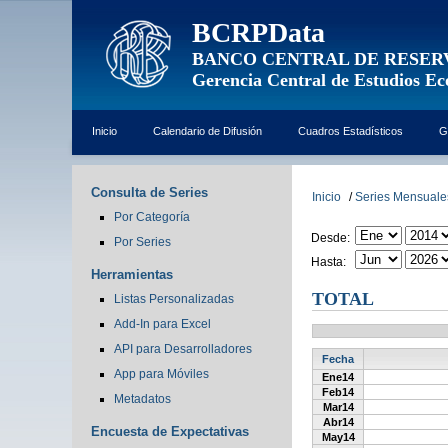
BCRPData
BANCO CENTRAL DE RESER
Gerencia Central de Estudios E
Inicio
Calendario de Difusión
Cuadros Estadísticos
G
Consulta de Series
Inicio
/
Series Mensuale
Por Categoría
Desde:
Por Series
Hasta:
Herramientas
TOTAL
Listas Personalizadas
Add-In para Excel
API para Desarrolladores
Fecha
App para Móviles
Ene14
Feb14
Metadatos
Mar14
Abr14
Encuesta de Expectativas
May14