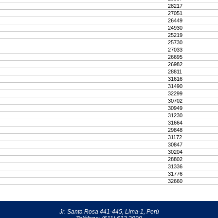
28217
27051
26449
24930
25219
25730
27033
26695
26982
28811
31616
31490
32299
30702
30949
31230
31664
29848
31172
30847
30204
28802
31336
31776
32660
Jr. Santa Rosa 441-445, Lima-1, Perú