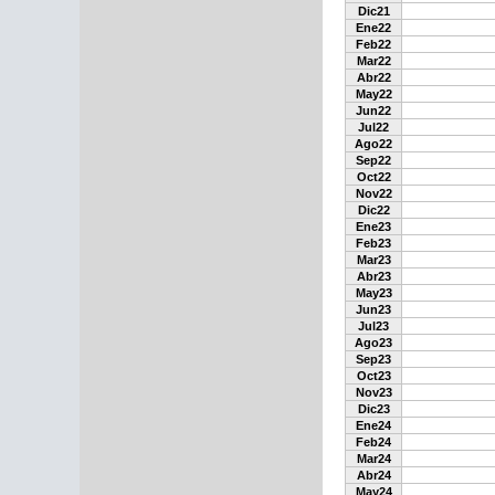
Dic21
Ene22
Feb22
Mar22
Abr22
May22
Jun22
Jul22
Ago22
Sep22
Oct22
Nov22
Dic22
Ene23
Feb23
Mar23
Abr23
May23
Jun23
Jul23
Ago23
Sep23
Oct23
Nov23
Dic23
Ene24
Feb24
Mar24
Abr24
May24