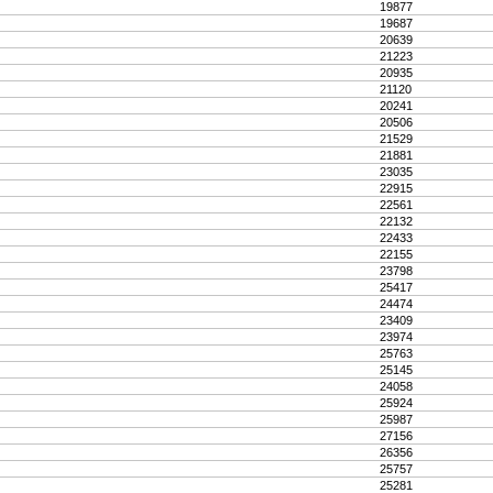
19877
19687
20639
21223
20935
21120
20241
20506
21529
21881
23035
22915
22561
22132
22433
22155
23798
25417
24474
23409
23974
25763
25145
24058
25924
25987
27156
26356
25757
25281