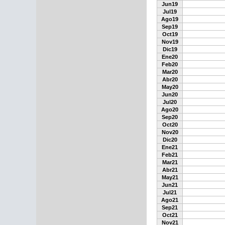
Jun19
Jul19
Ago19
Sep19
Oct19
Nov19
Dic19
Ene20
Feb20
Mar20
Abr20
May20
Jun20
Jul20
Ago20
Sep20
Oct20
Nov20
Dic20
Ene21
Feb21
Mar21
Abr21
May21
Jun21
Jul21
Ago21
Sep21
Oct21
Nov21