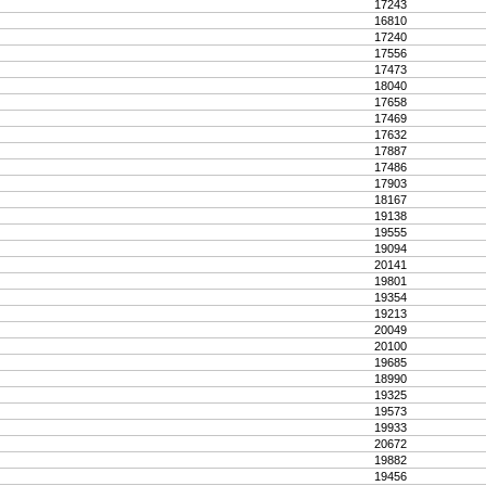
17243
16810
17240
17556
17473
18040
17658
17469
17632
17887
17486
17903
18167
19138
19555
19094
20141
19801
19354
19213
20049
20100
19685
18990
19325
19573
19933
20672
19882
19456