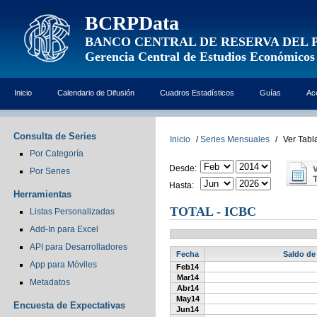
BCRPData
BANCO CENTRAL DE RESERVA DEL 
Gerencia Central de Estudios Económicos
Inicio
Calendario de Difusión
Cuadros Estadísticos
Guías
Ac
Consulta de Series
Inicio
/
Series Mensuales
/
Ver Tabl
Por Categoría
Desde:
Por Series
Hasta:
Herramientas
TOTAL - ICBC
Listas Personalizadas
Add-In para Excel
API para Desarrolladores
Fecha
Saldo de 
App para Móviles
Feb14
Mar14
Metadatos
Abr14
May14
Encuesta de Expectativas
Jun14