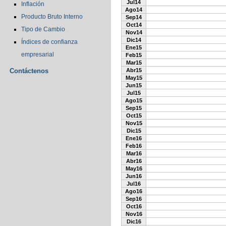
Jul14
Inflación
Ago14
Producto Bruto Interno
Sep14
Oct14
Tipo de Cambio
Nov14
Dic14
Índices de confianza
Ene15
empresarial
Feb15
Mar15
Contáctenos
Abr15
May15
Jun15
Jul15
Ago15
Sep15
Oct15
Nov15
Dic15
Ene16
Feb16
Mar16
Abr16
May16
Jun16
Jul16
Ago16
Sep16
Oct16
Nov16
Dic16