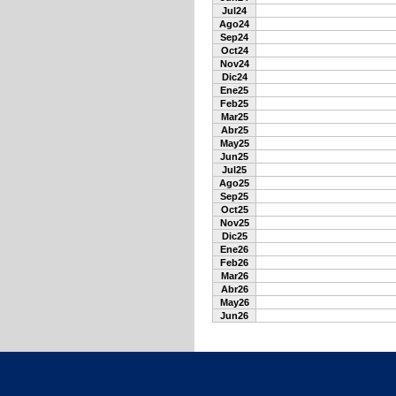
Jul24
Ago24
Sep24
Oct24
Nov24
Dic24
Ene25
Feb25
Mar25
Abr25
May25
Jun25
Jul25
Ago25
Sep25
Oct25
Nov25
Dic25
Ene26
Feb26
Mar26
Abr26
May26
Jun26