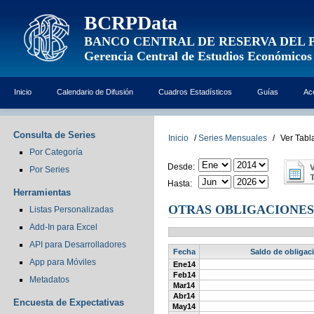
BCRPData
BANCO CENTRAL DE RESERVA DEL 
Gerencia Central de Estudios Económicos
Inicio
Calendario de Difusión
Cuadros Estadísticos
Guías
Ac
Consulta de Series
Inicio
/
Series Mensuales
/
Ver Tabl
Por Categoría
Desde:
Por Series
Hasta:
Herramientas
OTRAS OBLIGACIONES 
Listas Personalizadas
Add-In para Excel
API para Desarrolladores
Fecha
Saldo de obligaci
App para Móviles
Ene14
Feb14
Metadatos
Mar14
Abr14
Encuesta de Expectativas
May14