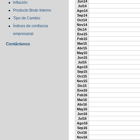
Jun14
Inflación
Jul14
Producto Bruto Interno
Ago14
Sep14
Tipo de Cambio
Oct14
Nov14
Índices de confianza
Dic14
empresarial
Ene15
Feb15
Contáctenos
Mar15
Abr15
May15
Jun15
Jul15
Ago15
Sep15
Oct15
Nov15
Dic15
Ene16
Feb16
Mar16
Abr16
May16
Jun16
Jul16
Ago16
Sep16
Oct16
Nov16