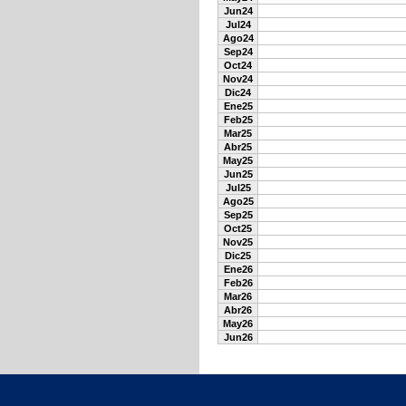
Jun24
Jul24
Ago24
Sep24
Oct24
Nov24
Dic24
Ene25
Feb25
Mar25
Abr25
May25
Jun25
Jul25
Ago25
Sep25
Oct25
Nov25
Dic25
Ene26
Feb26
Mar26
Abr26
May26
Jun26