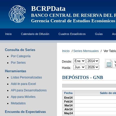
BCRPData
BANCO CENTRAL DE RESERVA DEL 
Gerencia Central de Estudios Económicos
Inicio
Calendario de Difusión
Cuadros Estadísticos
Guías
Ac
Consulta de Series
Inicio
/
Series Mensuales
/
Ver Tabl
Por Categoría
Desde:
Por Series
Hasta:
Herramientas
DEPÓSITOS - GNB
Listas Personalizadas
Add-In para Excel
API para Desarrolladores
Fecha
Saldo de ob
App para Móviles
Ene14
Feb14
Metadatos
Mar14
Abr14
Encuesta de Expectativas
May14