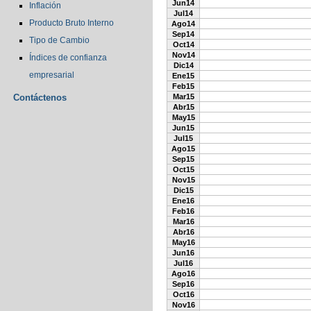
Jun14
Inflación
Jul14
Producto Bruto Interno
Ago14
Sep14
Tipo de Cambio
Oct14
Nov14
Índices de confianza
Dic14
empresarial
Ene15
Feb15
Contáctenos
Mar15
Abr15
May15
Jun15
Jul15
Ago15
Sep15
Oct15
Nov15
Dic15
Ene16
Feb16
Mar16
Abr16
May16
Jun16
Jul16
Ago16
Sep16
Oct16
Nov16