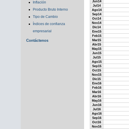
Jun14
Inflación
Jul14
Producto Bruto Interno
Ago14
Sep14
Tipo de Cambio
Oct14
Nov14
Índices de confianza
Dic14
empresarial
Ene15
Feb15
Contáctenos
Mar15
Abr15
May15
Jun15
Jul15
Ago15
Sep15
Oct15
Nov15
Dic15
Ene16
Feb16
Mar16
Abr16
May16
Jun16
Jul16
Ago16
Sep16
Oct16
Nov16