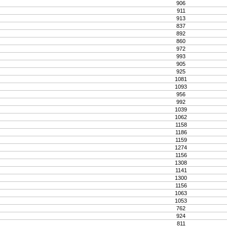
906
911
913
837
892
860
972
993
905
925
1081
1093
956
992
1039
1062
1158
1186
1159
1274
1156
1308
1141
1300
1156
1063
1053
762
924
811