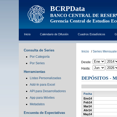
BCRPData
BANCO CENTRAL DE RESER
Gerencia Central de Estudios E
Inicio
Calendario de Difusión
Cuadros Estadísticos
G
Consulta de Series
Inicio
/
Series Mensuale
Por Categoría
Desde:
Por Series
Hasta:
Herramientas
DEPÓSITOS - 
Listas Personalizadas
Add-In para Excel
API para Desarrolladores
Fecha
App para Móviles
Ene14
Feb14
Metadatos
Mar14
Abr14
Encuesta de Expectativas
May14