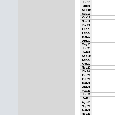
Jun19
Jul19
Ago19
Sep19
Oct19
Nov19
Dic19
Ene20
Feb20
Mar20
Abr20
May20
Jun20
Jul20
Ago20
Sep20
Oct20
Nov20
Dic20
Ene21
Feb21
Mar21
Abr21
May21
Jun21
Jul21
Ago21
Sep21
Oct21
Nov21