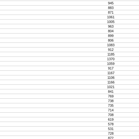
945
883
871
1061
1005
963
804
899
806
1083
912
1185
1370
1059
917
1167
1106
1166
1021
841
769
738
735
714
708
619
578
531
728
872