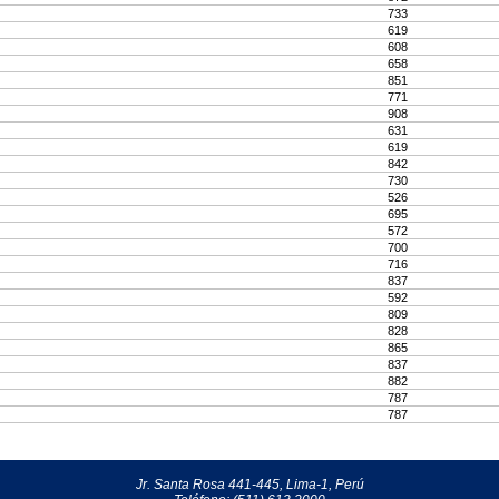
733
619
608
658
851
771
908
631
619
842
730
526
695
572
700
716
837
592
809
828
865
837
882
787
787
Jr. Santa Rosa 441-445, Lima-1, Perú