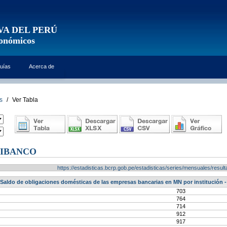
VA DEL PERÚ
conómicos
uías
Acerca de
s
/
Ver Tabla
MIBANCO
https://estadisticas.bcrp.gob.pe/estadisticas/series/mensuales/res
Saldo de obligaciones domésticas de las empresas bancarias en MN por institución - 
703
764
714
912
917