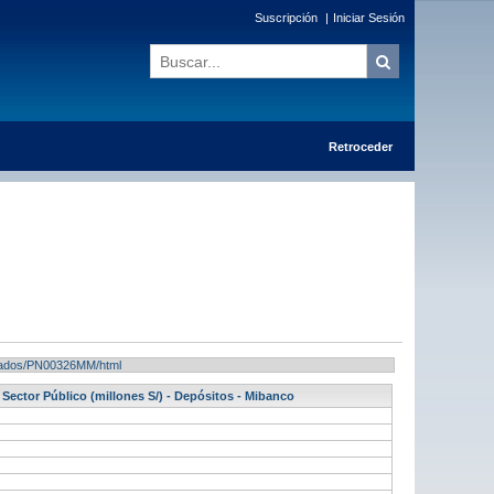
Suscripción
|
Iniciar Sesión
Retroceder
ultados/PN00326MM/html
Sector Público (millones S/) - Depósitos - Mibanco