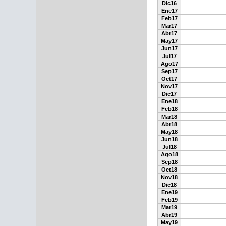
Dic16
Ene17
Feb17
Mar17
Abr17
May17
Jun17
Jul17
Ago17
Sep17
Oct17
Nov17
Dic17
Ene18
Feb18
Mar18
Abr18
May18
Jun18
Jul18
Ago18
Sep18
Oct18
Nov18
Dic18
Ene19
Feb19
Mar19
Abr19
May19