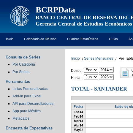
BCRPData
BANCO CENTRAL DE RESERVA DEL 
Gerencia Central de Estudios Económicos
Inicio
Calendario de Difusión
Cuadros Estadísticos
Guías
Ac
Consulta de Series
Inicio
/
Series Mensuales
/
Ver Tabl
Por Categoría
Desde:
Por Series
Hasta:
Herramientas
TOTAL - SANTANDER
Listas Personalizadas
Add-In para Excel
API para Desarrolladores
Fecha
Saldo de ob
App para Móviles
Ene14
Feb14
Metadatos
Mar14
Abr14
Encuesta de Expectativas
May14