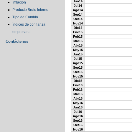
Jun14
Inflación
Jul14
Producto Bruto Interno
Ago14
Sep14
Tipo de Cambio
Oct14
Nov14
Índices de confianza
Dic14
empresarial
Ene15
Feb15
Contáctenos
Mar15
Abr15
May15
Jun15
Jul15
Ago15
Sep15
Oct15
Nov15
Dic15
Ene16
Feb16
Mar16
Abr16
May16
Jun16
Jul16
Ago16
Sep16
Oct16
Nov16