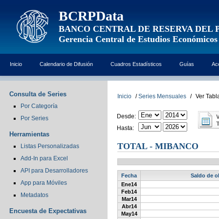
BCRPData
BANCO CENTRAL DE RESERVA DEL 
Gerencia Central de Estudios Económicos
Inicio
Calendario de Difusión
Cuadros Estadísticos
Guías
Ac
Consulta de Series
Inicio
/
Series Mensuales
/
Ver Tabl
Por Categoría
Desde:
Por Series
Hasta:
Herramientas
TOTAL - MIBANCO
Listas Personalizadas
Add-In para Excel
API para Desarrolladores
Fecha
Saldo de o
App para Móviles
Ene14
Feb14
Metadatos
Mar14
Abr14
Encuesta de Expectativas
May14