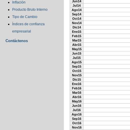
Jun14
Inflación
Jul14
Producto Bruto Interno
Ago14
Sep14
Tipo de Cambio
Oct14
Nov14
Índices de confianza
Dic14
empresarial
Ene15
Feb15
Contáctenos
Mar15
Abr15
May15
Jun15
Jul15
Ago15
Sep15
Oct15
Nov15
Dic15
Ene16
Feb16
Mar16
Abr16
May16
Jun16
Jul16
Ago16
Sep16
Oct16
Nov16