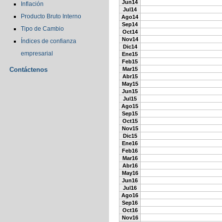
Jun14
Inflación
Jul14
Producto Bruto Interno
Ago14
Sep14
Tipo de Cambio
Oct14
Nov14
Índices de confianza
Dic14
empresarial
Ene15
Feb15
Contáctenos
Mar15
Abr15
May15
Jun15
Jul15
Ago15
Sep15
Oct15
Nov15
Dic15
Ene16
Feb16
Mar16
Abr16
May16
Jun16
Jul16
Ago16
Sep16
Oct16
Nov16