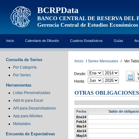
BCRPData
BANCO CENTRAL DE RESERVA DEL 
Gerencia Central de Estudios Económicos
Inicio
Calendario de Difusión
Cuadros Estadísticos
Guías
Ac
Consulta de Series
Inicio
/
Series Mensuales
/
Ver Tabl
Por Categoría
Desde:
Por Series
Hasta:
Herramientas
OTRAS OBLIGACIONES
Listas Personalizadas
Add-In para Excel
API para Desarrolladores
Fecha
Saldo de obligacio
App para Móviles
Ene14
Feb14
Metadatos
Mar14
Abr14
Encuesta de Expectativas
May14