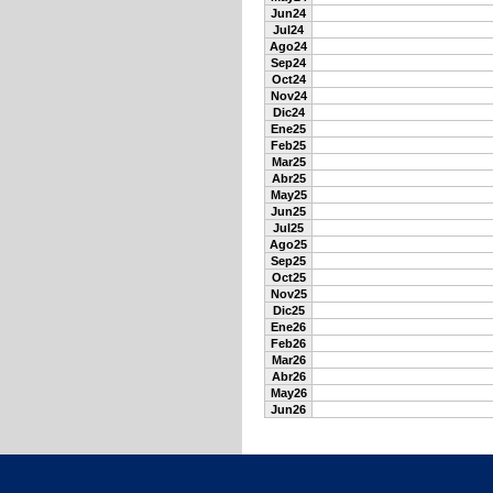
Jun24
Jul24
Ago24
Sep24
Oct24
Nov24
Dic24
Ene25
Feb25
Mar25
Abr25
May25
Jun25
Jul25
Ago25
Sep25
Oct25
Nov25
Dic25
Ene26
Feb26
Mar26
Abr26
May26
Jun26