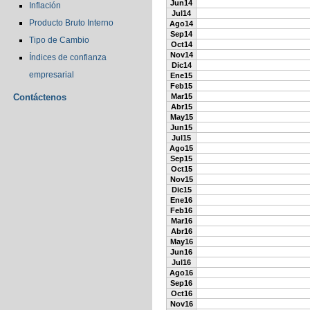
Jun14
Inflación
Jul14
Producto Bruto Interno
Ago14
Sep14
Tipo de Cambio
Oct14
Nov14
Índices de confianza
Dic14
empresarial
Ene15
Feb15
Contáctenos
Mar15
Abr15
May15
Jun15
Jul15
Ago15
Sep15
Oct15
Nov15
Dic15
Ene16
Feb16
Mar16
Abr16
May16
Jun16
Jul16
Ago16
Sep16
Oct16
Nov16