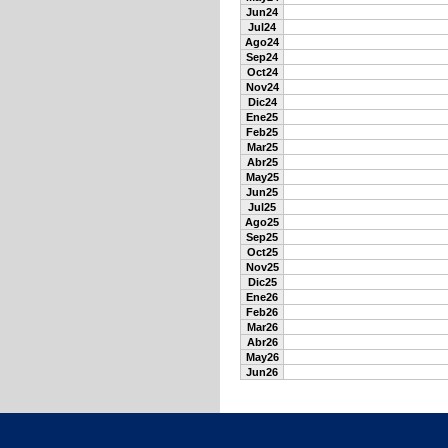
Jun24
Jul24
Ago24
Sep24
Oct24
Nov24
Dic24
Ene25
Feb25
Mar25
Abr25
May25
Jun25
Jul25
Ago25
Sep25
Oct25
Nov25
Dic25
Ene26
Feb26
Mar26
Abr26
May26
Jun26