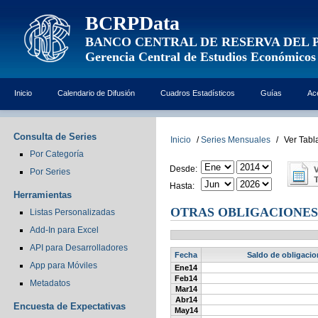
BCRPData
BANCO CENTRAL DE RESERVA DEL 
Gerencia Central de Estudios Económicos
Inicio
Calendario de Difusión
Cuadros Estadísticos
Guías
Ac
Consulta de Series
Inicio
/
Series Mensuales
/
Ver Tabl
Por Categoría
Desde:
Por Series
Hasta:
Herramientas
OTRAS OBLIGACIONES
Listas Personalizadas
Add-In para Excel
API para Desarrolladores
Fecha
Saldo de obligacio
App para Móviles
Ene14
Feb14
Metadatos
Mar14
Abr14
Encuesta de Expectativas
May14