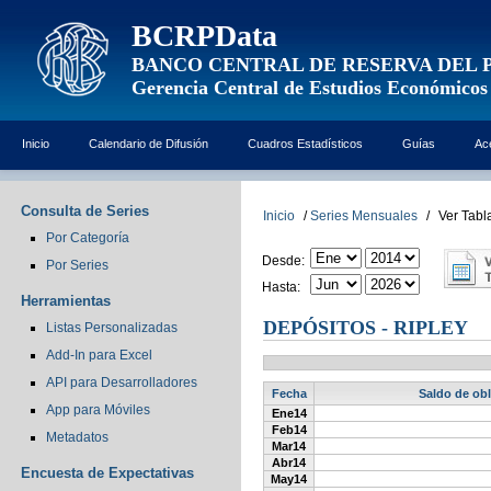
BCRPData
BANCO CENTRAL DE RESERVA DEL 
Gerencia Central de Estudios Económicos
Inicio
Calendario de Difusión
Cuadros Estadísticos
Guías
Ac
Consulta de Series
Inicio
/
Series Mensuales
/
Ver Tabl
Por Categoría
Desde:
Por Series
Hasta:
Herramientas
DEPÓSITOS - RIPLEY
Listas Personalizadas
Add-In para Excel
API para Desarrolladores
Fecha
Saldo de obl
App para Móviles
Ene14
Feb14
Metadatos
Mar14
Abr14
Encuesta de Expectativas
May14