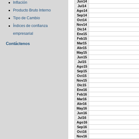
Jun14
Inflación
Jul14
Producto Bruto Interno
Ago14
Sep14
Tipo de Cambio
Oct14
Nov14
Índices de confianza
Dic14
empresarial
Ene15
Feb15
Contáctenos
Mar15
Abr15
May15
Jun15
Jul15
Ago15
Sep15
Oct15
Nov15
Dic15
Ene16
Feb16
Mar16
Abr16
May16
Jun16
Jul16
Ago16
Sep16
Oct16
Nov16