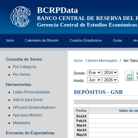
BCRPData
BANCO CENTRAL DE RESERVA DEL 
Gerencia Central de Estudios Económicos
Inicio
Calendario de Difusión
Cuadros Estadísticos
Guías
Ac
Consulta de Series
Inicio
/
Series Mensuales
/
Ver Tabl
Por Categoría
Desde:
Por Series
Hasta:
Herramientas
DEPÓSITOS - GNB
Listas Personalizadas
Add-In para Excel
API para Desarrolladores
Fecha
Saldo de ob
App para Móviles
Ene14
Feb14
Metadatos
Mar14
Abr14
Encuesta de Expectativas
May14