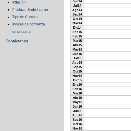
Jun14
Inflación
Jul14
Producto Bruto Interno
Ago14
Sep14
Tipo de Cambio
Oct14
Nov14
Índices de confianza
Dic14
empresarial
Ene15
Feb15
Contáctenos
Mar15
Abr15
May15
Jun15
Jul15
Ago15
Sep15
Oct15
Nov15
Dic15
Ene16
Feb16
Mar16
Abr16
May16
Jun16
Jul16
Ago16
Sep16
Oct16
Nov16