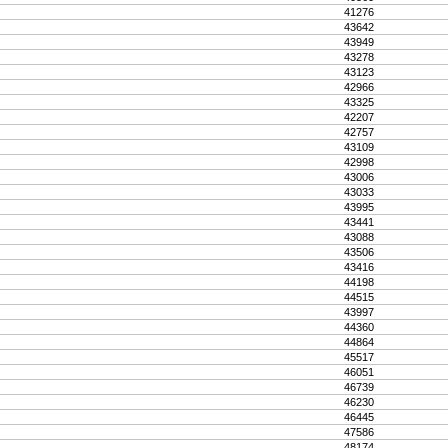
41276
43642
43949
43278
43123
42966
43325
42207
42757
43109
42998
43006
43033
43995
43441
43088
43506
43416
44198
44515
43997
44360
44864
45517
46051
46739
46230
46445
47586
48174