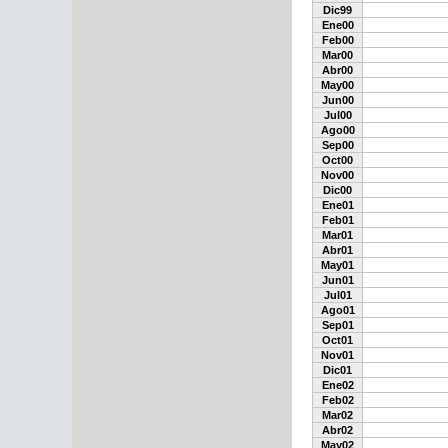
Dic99
Ene00
Feb00
Mar00
Abr00
May00
Jun00
Jul00
Ago00
Sep00
Oct00
Nov00
Dic00
Ene01
Feb01
Mar01
Abr01
May01
Jun01
Jul01
Ago01
Sep01
Oct01
Nov01
Dic01
Ene02
Feb02
Mar02
Abr02
May02