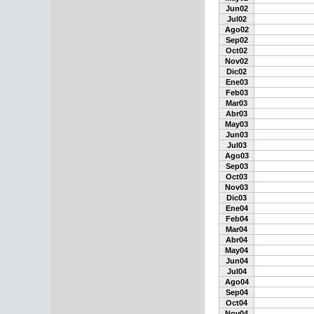
Jun02
Jul02
Ago02
Sep02
Oct02
Nov02
Dic02
Ene03
Feb03
Mar03
Abr03
May03
Jun03
Jul03
Ago03
Sep03
Oct03
Nov03
Dic03
Ene04
Feb04
Mar04
Abr04
May04
Jun04
Jul04
Ago04
Sep04
Oct04
Nov04