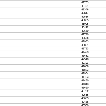
42753
42491
41346
42617
42516
43005
43095
43112
42680
42740
42538
42933
43851
41793
41473
41681
42518
42303
41608
41823
41964
41453
41450
41313
41620
40722
40565
40683
40468
40560