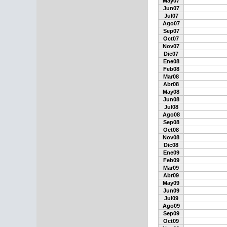
May07
Jun07
Jul07
Ago07
Sep07
Oct07
Nov07
Dic07
Ene08
Feb08
Mar08
Abr08
May08
Jun08
Jul08
Ago08
Sep08
Oct08
Nov08
Dic08
Ene09
Feb09
Mar09
Abr09
May09
Jun09
Jul09
Ago09
Sep09
Oct09