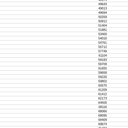
49643
49013
49694
50259
50912
51404
51881
53400
54016
54761
55712
57749
61104
59183
59709
61655
59658
59220
59802
60575
61209
61412
62173
64500
68116
68066
68095
69409
69674