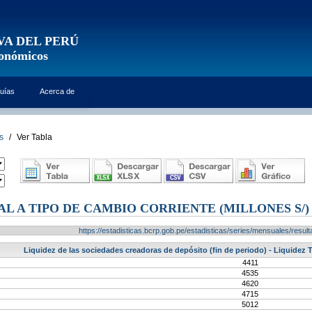
VA DEL PERÚ
conómicos
uías
Acerca de
s
/
Ver Tabla
AL A TIPO DE CAMBIO CORRIENTE (MILLONES S/)
https://estadisticas.bcrp.gob.pe/estadisticas/series/mensuales/res
Liquidez de las sociedades creadoras de depósito (fin de periodo) - Liquidez T
4411
4535
4620
4715
5012