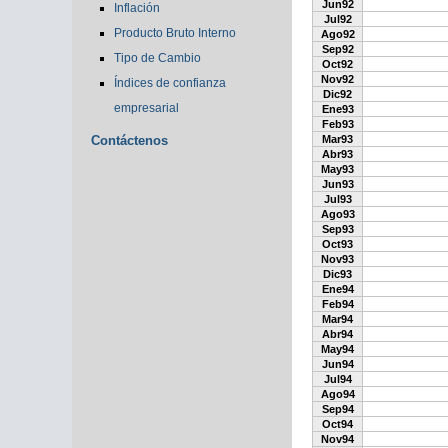
Jun92
Inflación
Jul92
Producto Bruto Interno
Ago92
Sep92
Tipo de Cambio
Oct92
Nov92
Índices de confianza
Dic92
empresarial
Ene93
Feb93
Contáctenos
Mar93
Abr93
May93
Jun93
Jul93
Ago93
Sep93
Oct93
Nov93
Dic93
Ene94
Feb94
Mar94
Abr94
May94
Jun94
Jul94
Ago94
Sep94
Oct94
Nov94