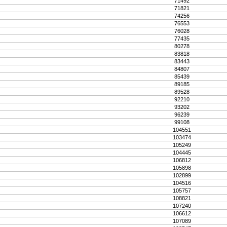
71492
71821
74256
76553
76028
77435
80278
83818
83443
84807
85439
89185
89528
92210
93202
96239
99108
104551
103474
105249
104445
106812
105898
102899
104516
105757
108821
107240
106612
107089