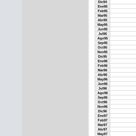
Dic94
Ene95
Feb95
Mar95
Abr95
May95
Jun95
Jul95
Ago95
Sep95
Oct95
Nov95
Dic95
Ene96
Feb96
Mar96
Abr96
May96
Jun96
Jul96
Ago96
Sep96
Oct96
Nov96
Dic96
Ene97
Feb97
Mar97
Abr97
May97