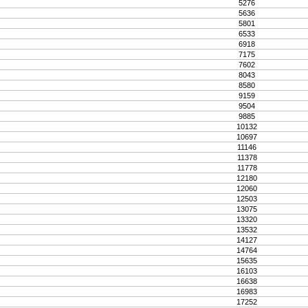
5276
5636
5801
6533
6918
7175
7602
8043
8580
9159
9504
9885
10132
10697
11146
11378
11778
12180
12060
12503
13075
13320
13532
14127
14764
15635
16103
16638
16983
17252