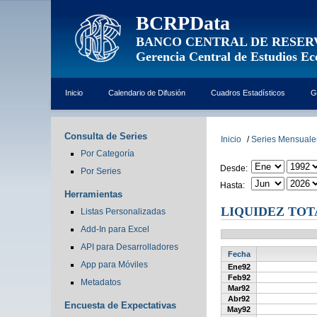
BCRPData
BANCO CENTRAL DE RESER
Gerencia Central de Estudios E
Inicio
Calendario de Difusión
Cuadros Estadísticos
G
Consulta de Series
Inicio
/
Series Mensuale
Por Categoría
Desde:
Por Series
Hasta:
Herramientas
LIQUIDEZ TOT
Listas Personalizadas
Add-In para Excel
API para Desarrolladores
Fecha
App para Móviles
Ene92
Feb92
Metadatos
Mar92
Abr92
Encuesta de Expectativas
May92