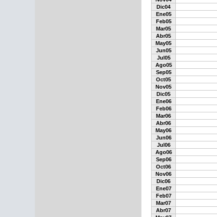
Dic04
Ene05
Feb05
Mar05
Abr05
May05
Jun05
Jul05
Ago05
Sep05
Oct05
Nov05
Dic05
Ene06
Feb06
Mar06
Abr06
May06
Jun06
Jul06
Ago06
Sep06
Oct06
Nov06
Dic06
Ene07
Feb07
Mar07
Abr07