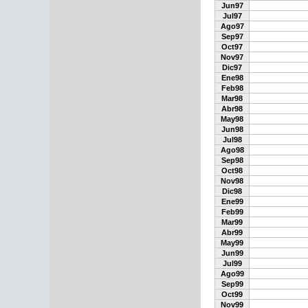
Jun97
Jul97
Ago97
Sep97
Oct97
Nov97
Dic97
Ene98
Feb98
Mar98
Abr98
May98
Jun98
Jul98
Ago98
Sep98
Oct98
Nov98
Dic98
Ene99
Feb99
Mar99
Abr99
May99
Jun99
Jul99
Ago99
Sep99
Oct99
Nov99