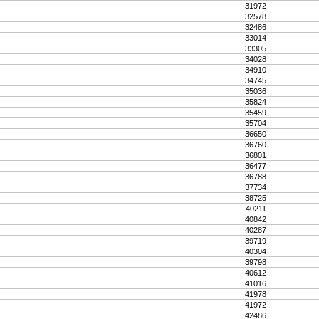
31972
32578
32486
33014
33305
34028
34910
34745
35036
35824
35459
35704
36650
36760
36801
36477
36788
37734
38725
40211
40842
40287
39719
40304
39798
40612
41016
41978
41972
42486