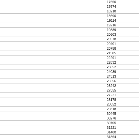
17650
17674
18218
18690
19114
19216
19889
20603
20578
20401
20758
21505
22291
22832
23652
24039
24313
25556
26242
27555
27221
28178
28852
29818
30445
30276
30705
31221
31400
31864