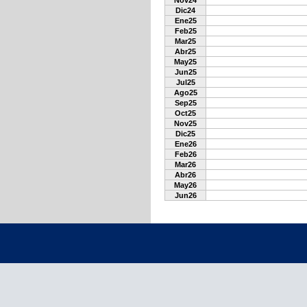
Nov24
Dic24
Ene25
Feb25
Mar25
Abr25
May25
Jun25
Jul25
Ago25
Sep25
Oct25
Nov25
Dic25
Ene26
Feb26
Mar26
Abr26
May26
Jun26