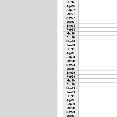
Jul97
Ago97
Sep97
Oct97
Nov97
Dic97
Ene98
Feb98
Mar98
Abr98
May98
Jun98
Jul98
Ago98
Sep98
Oct98
Nov98
Dic98
Ene99
Feb99
Mar99
Abr99
May99
Jun99
Jul99
Ago99
Sep99
Oct99
Nov99
Dic99