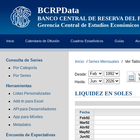
BCRPData
BANCO CENTRAL DE RESERVA DEL 
Gerencia Central de Estudios Económicos
Inicio
Calendario de Difusión
Cuadros Estadísticos
Guías
Ac
Consulta de Series
Inicio
/
Series Mensuales
/
Ver Tabl
Por Categoría
Desde:
Por Series
Hasta:
Herramientas
LIQUIDEZ EN SOLES
Listas Personalizadas
Add-In para Excel
API para Desarrolladores
Fecha
App para Móviles
Feb92
Mar92
Metadatos
Abr92
May92
Encuesta de Expectativas
Jun92