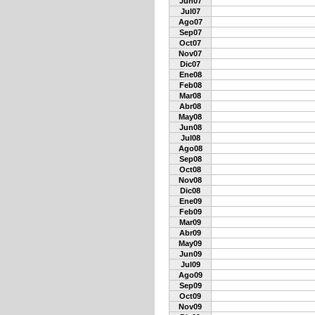
Jun07
Jul07
Ago07
Sep07
Oct07
Nov07
Dic07
Ene08
Feb08
Mar08
Abr08
May08
Jun08
Jul08
Ago08
Sep08
Oct08
Nov08
Dic08
Ene09
Feb09
Mar09
Abr09
May09
Jun09
Jul09
Ago09
Sep09
Oct09
Nov09