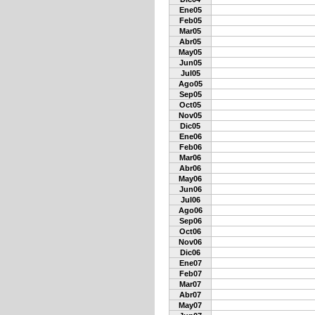
Ene05
Feb05
Mar05
Abr05
May05
Jun05
Jul05
Ago05
Sep05
Oct05
Nov05
Dic05
Ene06
Feb06
Mar06
Abr06
May06
Jun06
Jul06
Ago06
Sep06
Oct06
Nov06
Dic06
Ene07
Feb07
Mar07
Abr07
May07