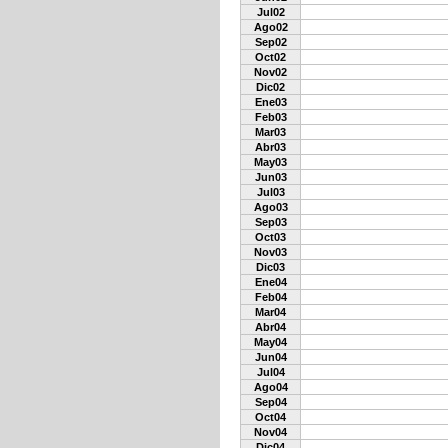
Jul02
Ago02
Sep02
Oct02
Nov02
Dic02
Ene03
Feb03
Mar03
Abr03
May03
Jun03
Jul03
Ago03
Sep03
Oct03
Nov03
Dic03
Ene04
Feb04
Mar04
Abr04
May04
Jun04
Jul04
Ago04
Sep04
Oct04
Nov04
Dic04