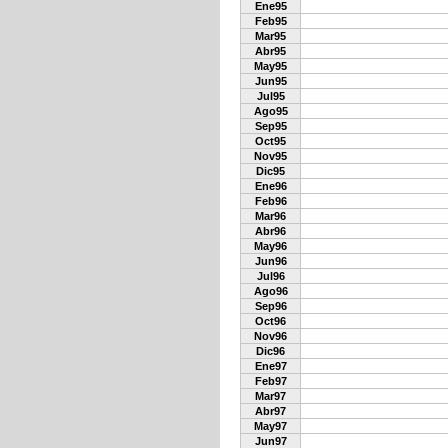
Ene95
Feb95
Mar95
Abr95
May95
Jun95
Jul95
Ago95
Sep95
Oct95
Nov95
Dic95
Ene96
Feb96
Mar96
Abr96
May96
Jun96
Jul96
Ago96
Sep96
Oct96
Nov96
Dic96
Ene97
Feb97
Mar97
Abr97
May97
Jun97