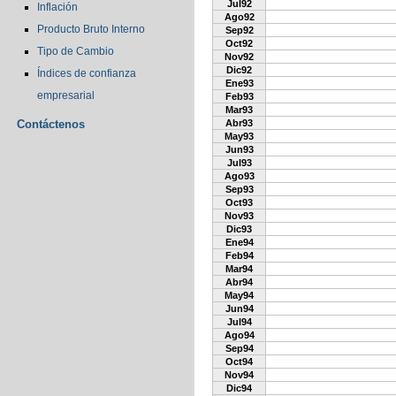
Jul92
Inflación
Ago92
Producto Bruto Interno
Sep92
Oct92
Tipo de Cambio
Nov92
Dic92
Índices de confianza
Ene93
empresarial
Feb93
Mar93
Contáctenos
Abr93
May93
Jun93
Jul93
Ago93
Sep93
Oct93
Nov93
Dic93
Ene94
Feb94
Mar94
Abr94
May94
Jun94
Jul94
Ago94
Sep94
Oct94
Nov94
Dic94