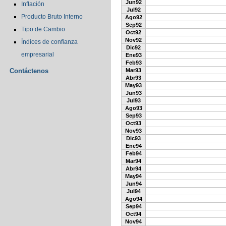
Jun92
Inflación
Jul92
Producto Bruto Interno
Ago92
Sep92
Tipo de Cambio
Oct92
Nov92
Índices de confianza
Dic92
empresarial
Ene93
Feb93
Contáctenos
Mar93
Abr93
May93
Jun93
Jul93
Ago93
Sep93
Oct93
Nov93
Dic93
Ene94
Feb94
Mar94
Abr94
May94
Jun94
Jul94
Ago94
Sep94
Oct94
Nov94