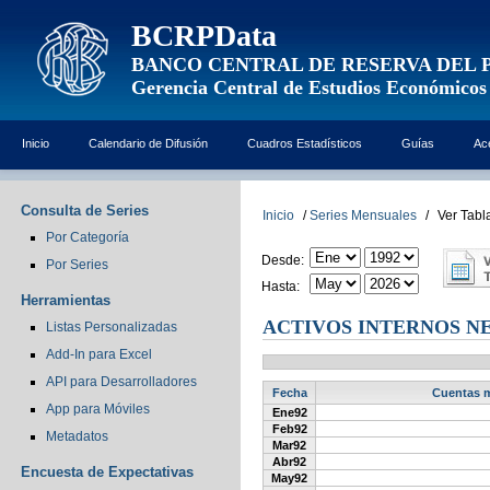
BCRPData
BANCO CENTRAL DE RESERVA DEL 
Gerencia Central de Estudios Económicos
Inicio
Calendario de Difusión
Cuadros Estadísticos
Guías
Ac
Consulta de Series
Inicio
/
Series Mensuales
/
Ver Tabl
Por Categoría
Desde:
Por Series
Hasta:
Herramientas
ACTIVOS INTERNOS NE
Listas Personalizadas
Add-In para Excel
API para Desarrolladores
Fecha
Cuentas mo
App para Móviles
Ene92
Feb92
Metadatos
Mar92
Abr92
Encuesta de Expectativas
May92