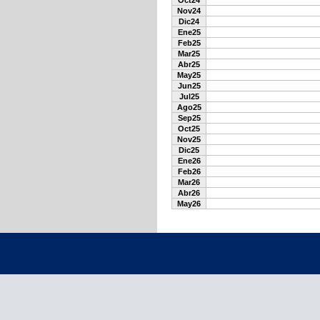
Oct24
Nov24
Dic24
Ene25
Feb25
Mar25
Abr25
May25
Jun25
Jul25
Ago25
Sep25
Oct25
Nov25
Dic25
Ene26
Feb26
Mar26
Abr26
May26