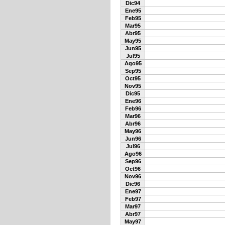
Dic94
Ene95
Feb95
Mar95
Abr95
May95
Jun95
Jul95
Ago95
Sep95
Oct95
Nov95
Dic95
Ene96
Feb96
Mar96
Abr96
May96
Jun96
Jul96
Ago96
Sep96
Oct96
Nov96
Dic96
Ene97
Feb97
Mar97
Abr97
May97