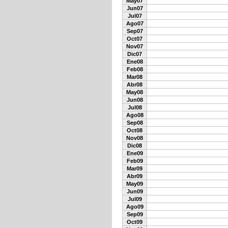
May07
Jun07
Jul07
Ago07
Sep07
Oct07
Nov07
Dic07
Ene08
Feb08
Mar08
Abr08
May08
Jun08
Jul08
Ago08
Sep08
Oct08
Nov08
Dic08
Ene09
Feb09
Mar09
Abr09
May09
Jun09
Jul09
Ago09
Sep09
Oct09