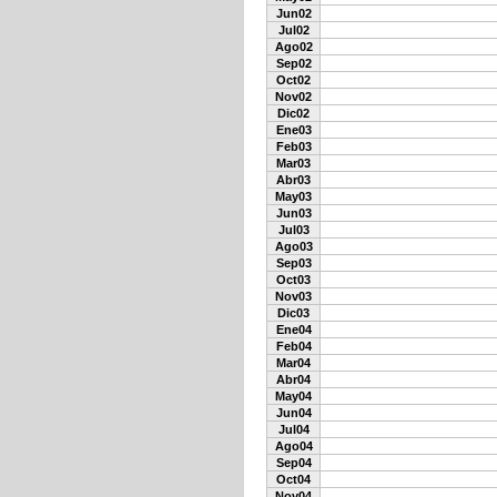
Jun02
Jul02
Ago02
Sep02
Oct02
Nov02
Dic02
Ene03
Feb03
Mar03
Abr03
May03
Jun03
Jul03
Ago03
Sep03
Oct03
Nov03
Dic03
Ene04
Feb04
Mar04
Abr04
May04
Jun04
Jul04
Ago04
Sep04
Oct04
Nov04