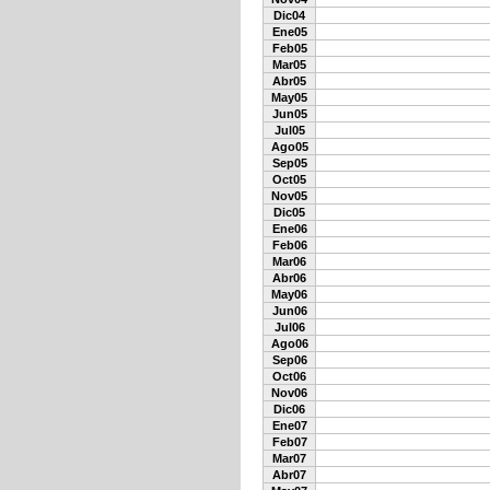
Dic04
Ene05
Feb05
Mar05
Abr05
May05
Jun05
Jul05
Ago05
Sep05
Oct05
Nov05
Dic05
Ene06
Feb06
Mar06
Abr06
May06
Jun06
Jul06
Ago06
Sep06
Oct06
Nov06
Dic06
Ene07
Feb07
Mar07
Abr07