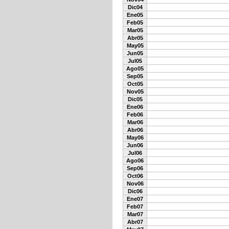
Dic04
Ene05
Feb05
Mar05
Abr05
May05
Jun05
Jul05
Ago05
Sep05
Oct05
Nov05
Dic05
Ene06
Feb06
Mar06
Abr06
May06
Jun06
Jul06
Ago06
Sep06
Oct06
Nov06
Dic06
Ene07
Feb07
Mar07
Abr07