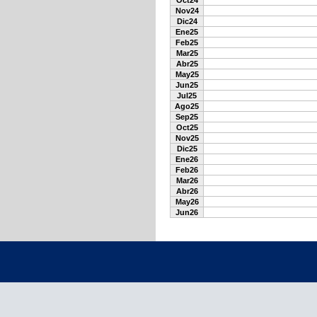
Oct24
Nov24
Dic24
Ene25
Feb25
Mar25
Abr25
May25
Jun25
Jul25
Ago25
Sep25
Oct25
Nov25
Dic25
Ene26
Feb26
Mar26
Abr26
May26
Jun26