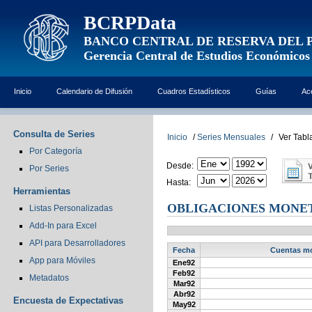
BCRPData
BANCO CENTRAL DE RESERVA DEL 
Gerencia Central de Estudios Económicos
Inicio
Calendario de Difusión
Cuadros Estadísticos
Guías
Ac
Consulta de Series
Inicio
/
Series Mensuales
/
Ver Tabl
Por Categoría
Desde:
Por Series
Hasta:
Herramientas
OBLIGACIONES MONETA
Listas Personalizadas
Add-In para Excel
API para Desarrolladores
Fecha
Cuentas mon
App para Móviles
Ene92
Feb92
Metadatos
Mar92
Abr92
Encuesta de Expectativas
May92