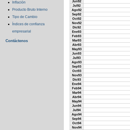
Jun92
Inflación
Jul92
Producto Bruto Interno
Ago92
Sep92
Tipo de Cambio
Oct92
Nov92
Índices de confianza
Dic92
empresarial
Ene93
Feb93
Contáctenos
Mar93
Abr93
May93
Jun93
Jul93
Ago93
Sep93
Oct93
Nov93
Dic93
Ene94
Feb94
Mar94
Abr94
May94
Jun94
Jul94
Ago94
Sep94
Oct94
Nov94