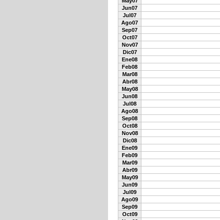
May07
Jun07
Jul07
Ago07
Sep07
Oct07
Nov07
Dic07
Ene08
Feb08
Mar08
Abr08
May08
Jun08
Jul08
Ago08
Sep08
Oct08
Nov08
Dic08
Ene09
Feb09
Mar09
Abr09
May09
Jun09
Jul09
Ago09
Sep09
Oct09