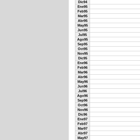
Dic94
Ene95
Feb95
Mar95
Abr95
May95
Jun95
Jul95
Ago95
Sep95
Oct95
Nov95
Dic95
Ene96
Feb96
Mar96
Abr96
May96
Jun96
Jul96
Ago96
Sep96
Oct96
Nov96
Dic96
Ene97
Feb97
Mar97
Abr97
May97