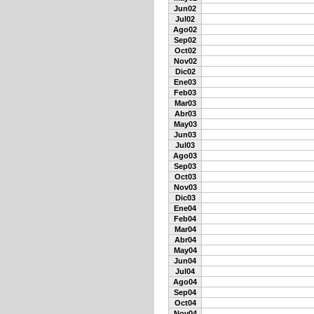
Jun02
Jul02
Ago02
Sep02
Oct02
Nov02
Dic02
Ene03
Feb03
Mar03
Abr03
May03
Jun03
Jul03
Ago03
Sep03
Oct03
Nov03
Dic03
Ene04
Feb04
Mar04
Abr04
May04
Jun04
Jul04
Ago04
Sep04
Oct04
Nov04