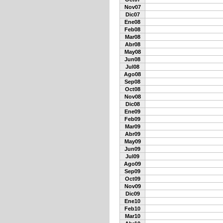
Nov07
Dic07
Ene08
Feb08
Mar08
Abr08
May08
Jun08
Jul08
Ago08
Sep08
Oct08
Nov08
Dic08
Ene09
Feb09
Mar09
Abr09
May09
Jun09
Jul09
Ago09
Sep09
Oct09
Nov09
Dic09
Ene10
Feb10
Mar10