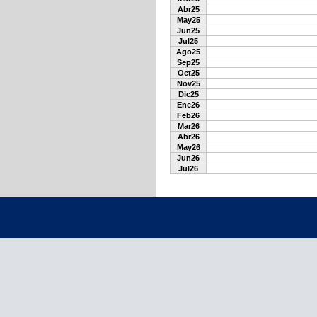
Abr25
May25
Jun25
Jul25
Ago25
Sep25
Oct25
Nov25
Dic25
Ene26
Feb26
Mar26
Abr26
May26
Jun26
Jul26