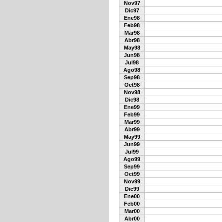
Nov97
Dic97
Ene98
Feb98
Mar98
Abr98
May98
Jun98
Jul98
Ago98
Sep98
Oct98
Nov98
Dic98
Ene99
Feb99
Mar99
Abr99
May99
Jun99
Jul99
Ago99
Sep99
Oct99
Nov99
Dic99
Ene00
Feb00
Mar00
Abr00