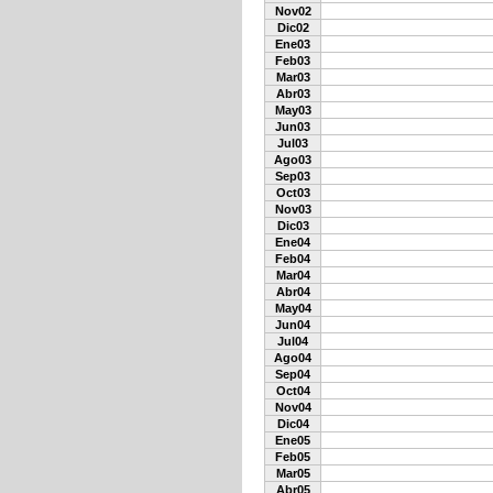
Nov02
Dic02
Ene03
Feb03
Mar03
Abr03
May03
Jun03
Jul03
Ago03
Sep03
Oct03
Nov03
Dic03
Ene04
Feb04
Mar04
Abr04
May04
Jun04
Jul04
Ago04
Sep04
Oct04
Nov04
Dic04
Ene05
Feb05
Mar05
Abr05