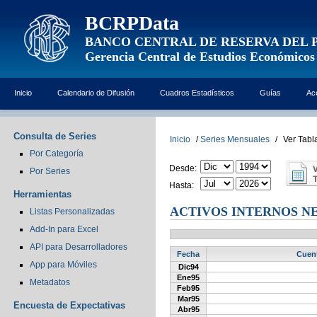
BCRPData
BANCO CENTRAL DE RESERVA DEL 
Gerencia Central de Estudios Económicos
Inicio
Calendario de Difusión
Cuadros Estadísticos
Guías
Ac
Consulta de Series
Inicio
/
Series Mensuales
/
Ver Tabl
Por Categoría
Desde:
Por Series
Hasta:
Herramientas
ACTIVOS INTERNOS NE
Listas Personalizadas
Add-In para Excel
API para Desarrolladores
Fecha
Cuent
App para Móviles
Dic94
Ene95
Metadatos
Feb95
Mar95
Encuesta de Expectativas
Abr95