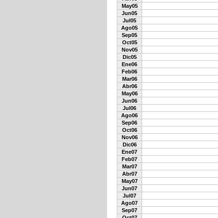
May05
Jun05
Jul05
Ago05
Sep05
Oct05
Nov05
Dic05
Ene06
Feb06
Mar06
Abr06
May06
Jun06
Jul06
Ago06
Sep06
Oct06
Nov06
Dic06
Ene07
Feb07
Mar07
Abr07
May07
Jun07
Jul07
Ago07
Sep07
Oct07