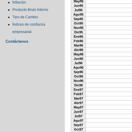
May95
Inflación
Jun95
Producto Bruto Interno
Jul95
Ago95
Tipo de Cambio
Sep95
Oct95
Índices de confianza
Nov95
empresarial
Dic95
Ene96
Contáctenos
Feb96
Mar96
Abr96
May96
Jun96
Jul96
Ago96
Sep96
Oct96
Nov96
Dic96
Ene97
Feb97
Mar97
Abr97
May97
Jun97
Jul97
Ago97
Sep97
Oct97