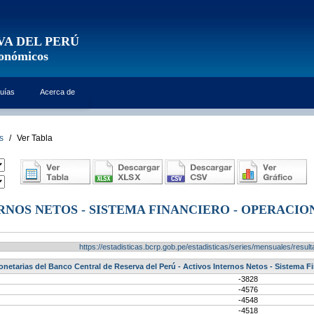
VA DEL PERÚ
conómicos
uías
Acerca de
s
/
Ver Tabla
RNOS NETOS - SISTEMA FINANCIERO - OPERACI
https://estadisticas.bcrp.gob.pe/estadisticas/series/mensuales/res
netarias del Banco Central de Reserva del Perú - Activos Internos Netos - Sistema F
-3828
-4576
-4548
-4518