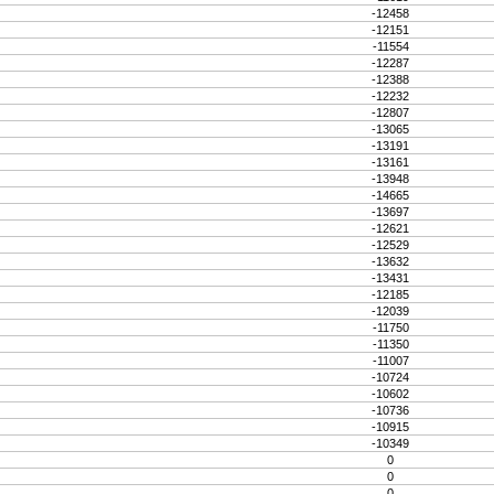
-12458
-12151
-11554
-12287
-12388
-12232
-12807
-13065
-13191
-13161
-13948
-14665
-13697
-12621
-12529
-13632
-13431
-12185
-12039
-11750
-11350
-11007
-10724
-10602
-10736
-10915
-10349
0
0
0