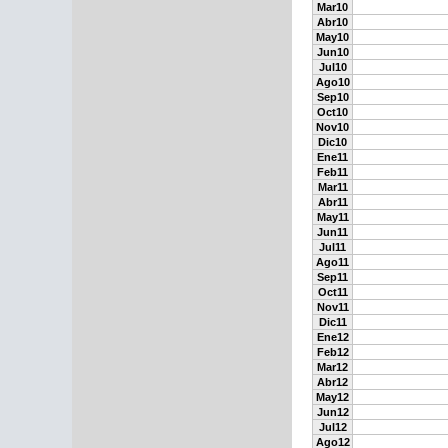
Mar10
Abr10
May10
Jun10
Jul10
Ago10
Sep10
Oct10
Nov10
Dic10
Ene11
Feb11
Mar11
Abr11
May11
Jun11
Jul11
Ago11
Sep11
Oct11
Nov11
Dic11
Ene12
Feb12
Mar12
Abr12
May12
Jun12
Jul12
Ago12