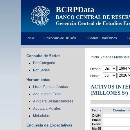
BCRPData
BANCO CENTRAL DE RESER
Gerencia Central de Estudios E
Inicio
Calendario de Difusión
Cuadros Estadísticos
G
Consulta de Series
Inicio
/
Series Mensuale
Por Categoría
Desde:
Por Series
Hasta:
Herramientas
ACTIVOS INTE
Listas Personalizadas
(MILLONES S/)
Add-In para Excel
API para Desarrolladores
App para Móviles
Fecha
Cuentas mo
Metadatos
Dic94
Ene95
Feb95
Encuesta de Expectativas
Mar95