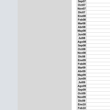
Sep07
Oct07
Nov07
Dic07
Ene08
Feb08
Mar08
Abr08
May08
Jun08
Jul08
Ago08
Sep08
Oct08
Nov08
Dic08
Ene09
Feb09
Mar09
Abr09
May09
Jun09
Jul09
Ago09
Sep09
Oct09
Nov09
Dic09
Ene10
Feb10