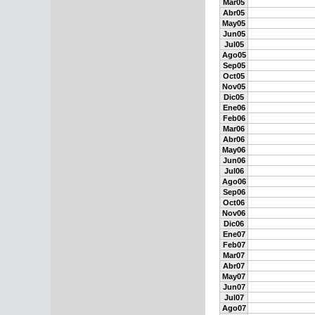
Mar05
Abr05
May05
Jun05
Jul05
Ago05
Sep05
Oct05
Nov05
Dic05
Ene06
Feb06
Mar06
Abr06
May06
Jun06
Jul06
Ago06
Sep06
Oct06
Nov06
Dic06
Ene07
Feb07
Mar07
Abr07
May07
Jun07
Jul07
Ago07