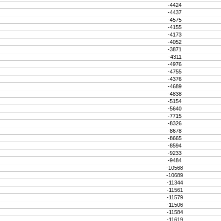
-4424
-4437
-4575
-4155
-4173
-4052
-3871
-4311
-4976
-4755
-4376
-4689
-4838
-5154
-5640
-7715
-8326
-8678
-8665
-8594
-9233
-9484
-10568
-10689
-11344
-11561
-11579
-11506
-11584
-11619