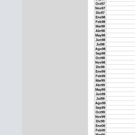
Oct97
Nov97
Dic97
Ene98
Feb98
Mar98
Abr98
May98
Jun98
Jul98
Ago98
Sep98
Oct98
Nov98
Dic98
Ene99
Feb99
Mar99
Abr99
May99
Jun99
Jul99
Ago99
Sep99
Oct99
Nov99
Dic99
Ene00
Feb00
Mar00