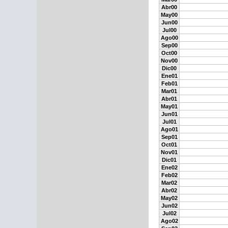
Abr00
May00
Jun00
Jul00
Ago00
Sep00
Oct00
Nov00
Dic00
Ene01
Feb01
Mar01
Abr01
May01
Jun01
Jul01
Ago01
Sep01
Oct01
Nov01
Dic01
Ene02
Feb02
Mar02
Abr02
May02
Jun02
Jul02
Ago02