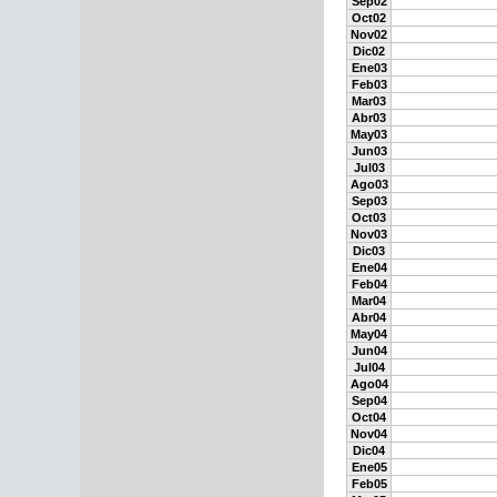
Sep02
Oct02
Nov02
Dic02
Ene03
Feb03
Mar03
Abr03
May03
Jun03
Jul03
Ago03
Sep03
Oct03
Nov03
Dic03
Ene04
Feb04
Mar04
Abr04
May04
Jun04
Jul04
Ago04
Sep04
Oct04
Nov04
Dic04
Ene05
Feb05