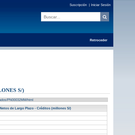
Suscripción
|
Iniciar Sesión
Retroceder
ONES S/)
ultados/PN00032MM/html
etos de Largo Plazo - Créditos (millones S/)