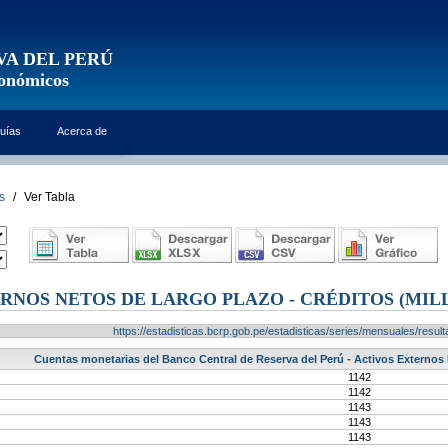
VA DEL PERÚ
conómicos
uías
Acerca de
s
/
Ver Tabla
RNOS NETOS DE LARGO PLAZO - CRÉDITOS (MILL
https://estadisticas.bcrp.gob.pe/estadisticas/series/mensuales/res
Cuentas monetarias del Banco Central de Reserva del Perú - Activos Externos N
1142
1142
1143
1143
1143