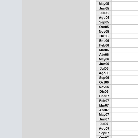
May05
Jun05
Jul05
Ago05
Sep05
Oct05
Nov05
Dic05
Ene06
Feb06
Mar06
Abr06
May06
Jun06
Jul06
Ago06
Sep06
Oct06
Nov06
Dic06
Ene07
Feb07
Mar07
Abr07
May07
Jun07
Jul07
Ago07
Sep07
Oct07