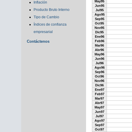
May95
Inflación
Jun95
Producto Bruto Interno
Jul95
Ago95
Tipo de Cambio
Sep95
Oct95
Índices de confianza
Nov95
empresarial
Dic95
Ene96
Contáctenos
Feb96
Mar96
Abr96
May96
Jun96
Jul96
Ago96
Sep96
Oct96
Nov96
Dic96
Ene97
Feb97
Mar97
Abr97
May97
Jun97
Jul97
Ago97
Sep97
Oct97