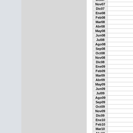
Nov07
Dic07
Ene08
Feb08
Mar08
Abr08
May08
Jun08
Jul08
Ago08
Sep08
Oct08
Nov08
Dic08
Ene09
Feb09
Mar09
Abr09
May09
Jun09
Jul09
Ago09
Sep09
Oct09
Nov09
Dic09
Ene10
Feb10
Mar10