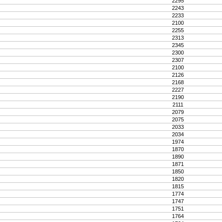
2295
2243
2233
2100
2255
2313
2345
2300
2307
2100
2126
2168
2227
2190
2111
2079
2075
2033
2034
1974
1870
1890
1871
1850
1820
1815
1774
1747
1751
1764