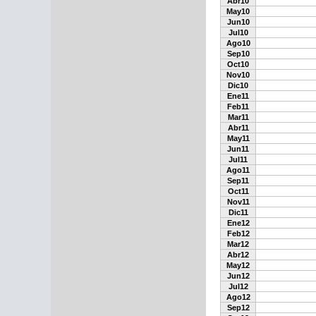
Abr10
May10
Jun10
Jul10
Ago10
Sep10
Oct10
Nov10
Dic10
Ene11
Feb11
Mar11
Abr11
May11
Jun11
Jul11
Ago11
Sep11
Oct11
Nov11
Dic11
Ene12
Feb12
Mar12
Abr12
May12
Jun12
Jul12
Ago12
Sep12