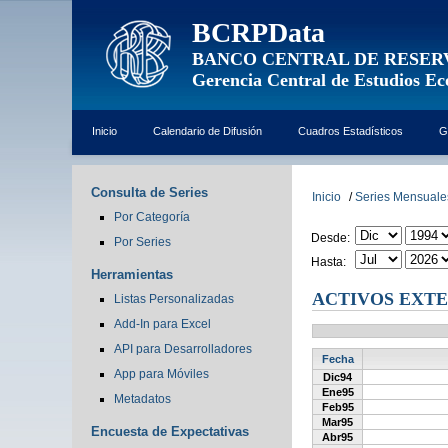
BCRPData
BANCO CENTRAL DE RESER
Gerencia Central de Estudios E
Inicio
Calendario de Difusión
Cuadros Estadísticos
G
Consulta de Series
Inicio
/
Series Mensuale
Por Categoría
Desde:
Por Series
Hasta:
Herramientas
ACTIVOS EXTE
Listas Personalizadas
Add-In para Excel
API para Desarrolladores
Fecha
App para Móviles
Dic94
Ene95
Metadatos
Feb95
Mar95
Encuesta de Expectativas
Abr95