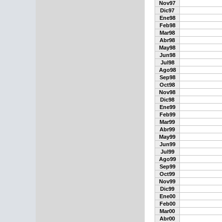
Nov97
Dic97
Ene98
Feb98
Mar98
Abr98
May98
Jun98
Jul98
Ago98
Sep98
Oct98
Nov98
Dic98
Ene99
Feb99
Mar99
Abr99
May99
Jun99
Jul99
Ago99
Sep99
Oct99
Nov99
Dic99
Ene00
Feb00
Mar00
Abr00