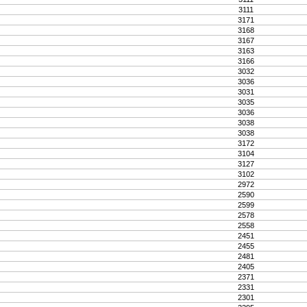
3111
3171
3168
3167
3163
3166
3032
3036
3031
3035
3036
3038
3038
3172
3104
3127
3102
2972
2590
2599
2578
2558
2451
2455
2481
2405
2371
2331
2301