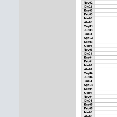
Nov02
Dic02
Ene03
Feb03
Mar03
Abr03
May03
Jun03
Jul03
Ago03
Sep03
Oct03
Nov03
Dic03
Ene04
Feb04
Mar04
Abr04
May04
Jun04
Jul04
Ago04
Sep04
Oct04
Nov04
Dic04
Ene05
Feb05
Mar05
Abr05