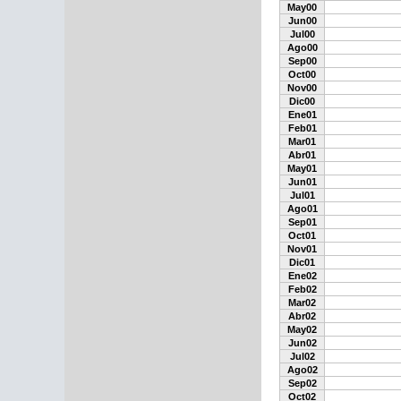
May00
Jun00
Jul00
Ago00
Sep00
Oct00
Nov00
Dic00
Ene01
Feb01
Mar01
Abr01
May01
Jun01
Jul01
Ago01
Sep01
Oct01
Nov01
Dic01
Ene02
Feb02
Mar02
Abr02
May02
Jun02
Jul02
Ago02
Sep02
Oct02