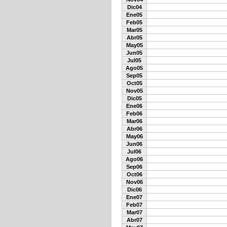
Dic04
Ene05
Feb05
Mar05
Abr05
May05
Jun05
Jul05
Ago05
Sep05
Oct05
Nov05
Dic05
Ene06
Feb06
Mar06
Abr06
May06
Jun06
Jul06
Ago06
Sep06
Oct06
Nov06
Dic06
Ene07
Feb07
Mar07
Abr07