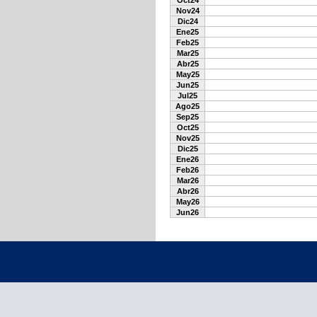
Oct24
Nov24
Dic24
Ene25
Feb25
Mar25
Abr25
May25
Jun25
Jul25
Ago25
Sep25
Oct25
Nov25
Dic25
Ene26
Feb26
Mar26
Abr26
May26
Jun26