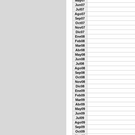
May07
Jun07
Jul07
Ago07
Sep07
Oct07
Nov07
Dic07
Ene08
Feb08
Mar08
Abr08
May08
Jun08
Jul08
Ago08
Sep08
Oct08
Nov08
Dic08
Ene09
Feb09
Mar09
Abr09
May09
Jun09
Jul09
Ago09
Sep09
Oct09