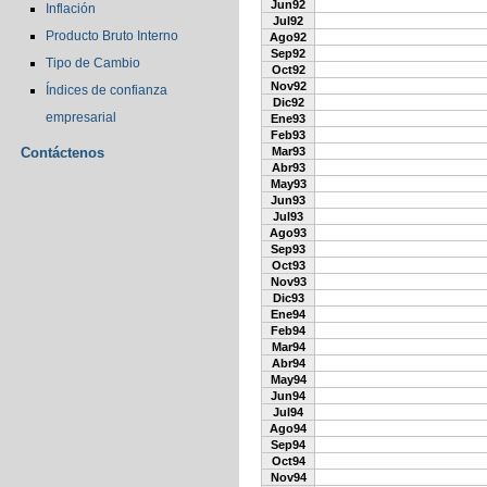
Jun92
Inflación
Jul92
Producto Bruto Interno
Ago92
Sep92
Tipo de Cambio
Oct92
Nov92
Índices de confianza
Dic92
empresarial
Ene93
Feb93
Contáctenos
Mar93
Abr93
May93
Jun93
Jul93
Ago93
Sep93
Oct93
Nov93
Dic93
Ene94
Feb94
Mar94
Abr94
May94
Jun94
Jul94
Ago94
Sep94
Oct94
Nov94