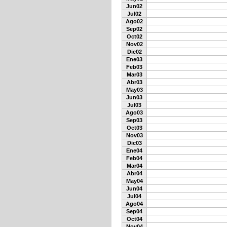
Jun02
Jul02
Ago02
Sep02
Oct02
Nov02
Dic02
Ene03
Feb03
Mar03
Abr03
May03
Jun03
Jul03
Ago03
Sep03
Oct03
Nov03
Dic03
Ene04
Feb04
Mar04
Abr04
May04
Jun04
Jul04
Ago04
Sep04
Oct04
Nov04