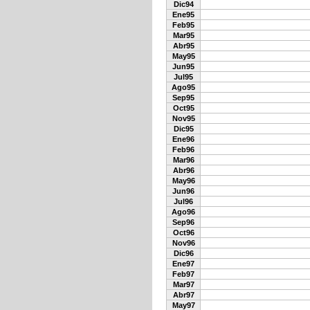
Dic94
Ene95
Feb95
Mar95
Abr95
May95
Jun95
Jul95
Ago95
Sep95
Oct95
Nov95
Dic95
Ene96
Feb96
Mar96
Abr96
May96
Jun96
Jul96
Ago96
Sep96
Oct96
Nov96
Dic96
Ene97
Feb97
Mar97
Abr97
May97