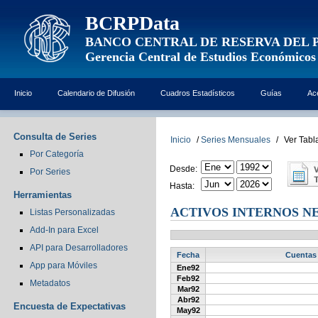
BCRPData
BANCO CENTRAL DE RESERVA DEL 
Gerencia Central de Estudios Económicos
Inicio
Calendario de Difusión
Cuadros Estadísticos
Guías
Ac
Consulta de Series
Inicio
/
Series Mensuales
/
Ver Tabl
Por Categoría
Desde:
Por Series
Hasta:
Herramientas
ACTIVOS INTERNOS NE
Listas Personalizadas
Add-In para Excel
API para Desarrolladores
Fecha
Cuentas 
App para Móviles
Ene92
Feb92
Metadatos
Mar92
Abr92
Encuesta de Expectativas
May92