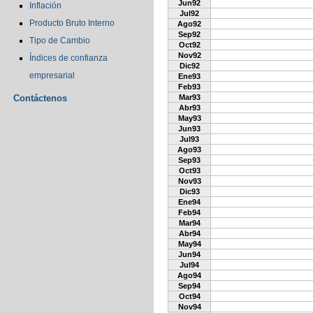
Jun92
Inflación
Jul92
Producto Bruto Interno
Ago92
Sep92
Tipo de Cambio
Oct92
Nov92
Índices de confianza
Dic92
empresarial
Ene93
Feb93
Contáctenos
Mar93
Abr93
May93
Jun93
Jul93
Ago93
Sep93
Oct93
Nov93
Dic93
Ene94
Feb94
Mar94
Abr94
May94
Jun94
Jul94
Ago94
Sep94
Oct94
Nov94