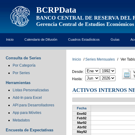
BCRPData
BANCO CENTRAL DE RESERVA DEL 
Gerencia Central de Estudios Económicos
Inicio
Calendario de Difusión
Cuadros Estadísticos
Guías
Ac
Consulta de Series
Inicio
/
Series Mensuales
/
Ver Tabl
Por Categoría
Desde:
Por Series
Hasta:
Herramientas
ACTIVOS INTERNOS NE
Listas Personalizadas
Add-In para Excel
API para Desarrolladores
Fecha
App para Móviles
Ene92
Feb92
Metadatos
Mar92
Abr92
Encuesta de Expectativas
May92