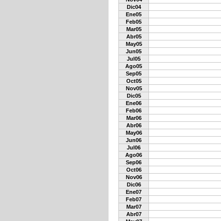
Dic04
Ene05
Feb05
Mar05
Abr05
May05
Jun05
Jul05
Ago05
Sep05
Oct05
Nov05
Dic05
Ene06
Feb06
Mar06
Abr06
May06
Jun06
Jul06
Ago06
Sep06
Oct06
Nov06
Dic06
Ene07
Feb07
Mar07
Abr07