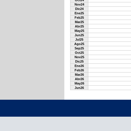
Oct24
Nov24
Dic24
Ene25
Feb25
Mar25
Abr25
May25
Jun25
Jul25
Ago25
Sep25
Oct25
Nov25
Dic25
Ene26
Feb26
Mar26
Abr26
May26
Jun26