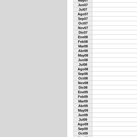
May07
Jun07
Jul07
Ago07
Sep07
Oct07
Nov07
Dic07
Ene08
Feb08
Mar08
Abr08
May08
Jun08
Jul08
Ago08
Sep08
Oct08
Nov08
Dic08
Ene09
Feb09
Mar09
Abr09
May09
Jun09
Jul09
Ago09
Sep09
Oct09