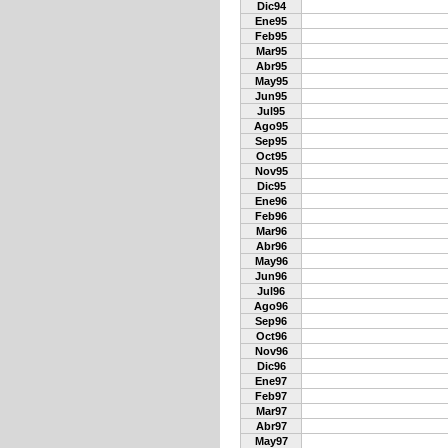
Dic94
Ene95
Feb95
Mar95
Abr95
May95
Jun95
Jul95
Ago95
Sep95
Oct95
Nov95
Dic95
Ene96
Feb96
Mar96
Abr96
May96
Jun96
Jul96
Ago96
Sep96
Oct96
Nov96
Dic96
Ene97
Feb97
Mar97
Abr97
May97