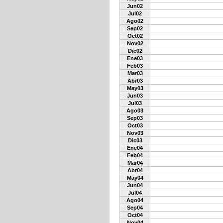
Jun02
Jul02
Ago02
Sep02
Oct02
Nov02
Dic02
Ene03
Feb03
Mar03
Abr03
May03
Jun03
Jul03
Ago03
Sep03
Oct03
Nov03
Dic03
Ene04
Feb04
Mar04
Abr04
May04
Jun04
Jul04
Ago04
Sep04
Oct04
Nov04