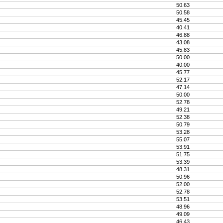
50.63
50.58
45.45
40.41
46.88
43.08
45.83
50.00
40.00
45.77
52.17
47.14
50.00
52.78
49.21
52.38
50.79
53.28
55.07
53.91
51.75
53.39
48.31
50.96
52.00
52.78
53.51
48.96
49.09
46.43