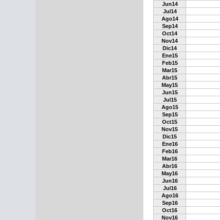
Jun14
Jul14
Ago14
Sep14
Oct14
Nov14
Dic14
Ene15
Feb15
Mar15
Abr15
May15
Jun15
Jul15
Ago15
Sep15
Oct15
Nov15
Dic15
Ene16
Feb16
Mar16
Abr16
May16
Jun16
Jul16
Ago16
Sep16
Oct16
Nov16