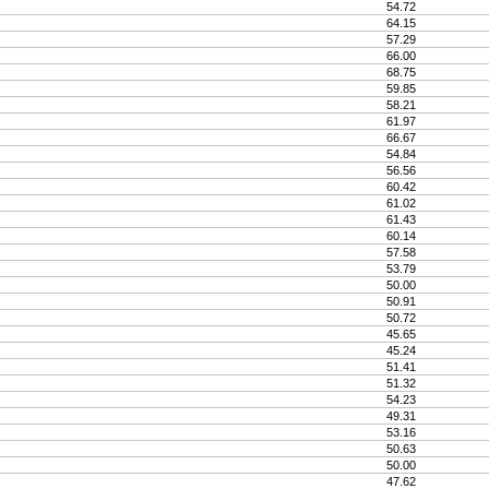
54.72
64.15
57.29
66.00
68.75
59.85
58.21
61.97
66.67
54.84
56.56
60.42
61.02
61.43
60.14
57.58
53.79
50.00
50.91
50.72
45.65
45.24
51.41
51.32
54.23
49.31
53.16
50.63
50.00
47.62