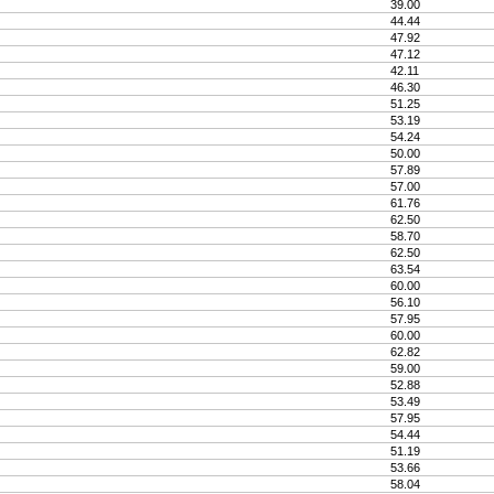
39.00
44.44
47.92
47.12
42.11
46.30
51.25
53.19
54.24
50.00
57.89
57.00
61.76
62.50
58.70
62.50
63.54
60.00
56.10
57.95
60.00
62.82
59.00
52.88
53.49
57.95
54.44
51.19
53.66
58.04