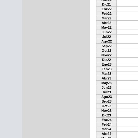
Dic21
Ene22
Feb22
Mar22
Abr22
May22
Jun22
Jul22
Ago22
Sep22
Oct22
Nov22
Dic22
Ene23
Feb23
Mar23
Abr23
May23
Jun23
Jul23
Ago23
Sep23
Oct23
Nov23
Dic23
Ene24
Feb24
Mar24
Abr24