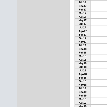
Dic16
Ene17
Feb17
Mar17
Abr17
May17
Jun17
Jul17
Ago17
Sep17
Oct17
Nov17
Dic17
Ene18
Feb18
Mar18
Abr18
May18
Jun18
Jul18
Ago18
Sep18
Oct18
Nov18
Dic18
Ene19
Feb19
Mar19
Abr19
May19