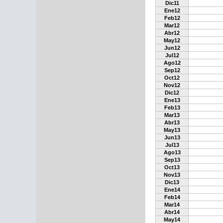
Dic11
Ene12
Feb12
Mar12
Abr12
May12
Jun12
Jul12
Ago12
Sep12
Oct12
Nov12
Dic12
Ene13
Feb13
Mar13
Abr13
May13
Jun13
Jul13
Ago13
Sep13
Oct13
Nov13
Dic13
Ene14
Feb14
Mar14
Abr14
May14