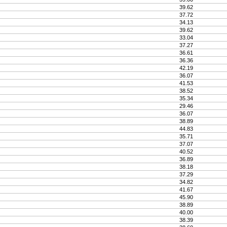
39.62
37.72
34.13
39.62
33.04
37.27
36.61
36.36
42.19
36.07
41.53
38.52
35.34
29.46
36.07
38.89
44.83
35.71
37.07
40.52
36.89
38.18
37.29
34.82
41.67
45.90
38.89
40.00
38.39