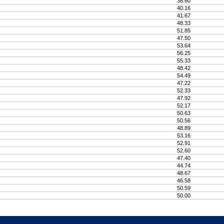
38.60
40.16
41.67
48.33
51.85
47.50
53.64
56.25
55.33
48.42
54.49
47.22
52.33
47.92
52.17
50.63
50.56
48.89
53.16
52.91
52.60
47.40
44.74
48.67
46.58
50.59
50.00