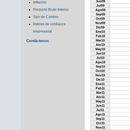
Jun09
Inflación
Jul09
Producto Bruto Interno
Ago09
Sep09
Tipo de Cambio
Oct09
Nov09
Índices de confianza
Dic09
empresarial
Ene10
Feb10
Contáctenos
Mar10
Abr10
May10
Jun10
Jul10
Ago10
Sep10
Oct10
Nov10
Dic10
Ene11
Feb11
Mar11
Abr11
May11
Jun11
Jul11
Ago11
Sep11
Oct11
Nov11