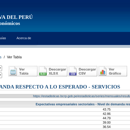
VA DEL PERÚ
conómicos
uías
Acerca de
s
/
Ver Tabla
ANDA RESPECTO A LO ESPERADO - SERVICIOS
https://estadisticas.bcrp.gob.pe/estadisticas/series/mensuales/res
Expectativas empresariales sectoriales - Nivel de demanda res
43.75
42.86
44.79
39.00
36.54