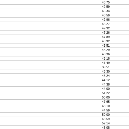
43.75
42.59
46.34
48.59
42.96
45.27
49.32
47.26
47.89
43.92
45.51
43.29
40.36
43.18
41.49
39.51
46.30
45.24
44.12
44.38
44.00
51.22
50.00
47.65
48.10
44.59
50.00
43.59
52.14
48.08