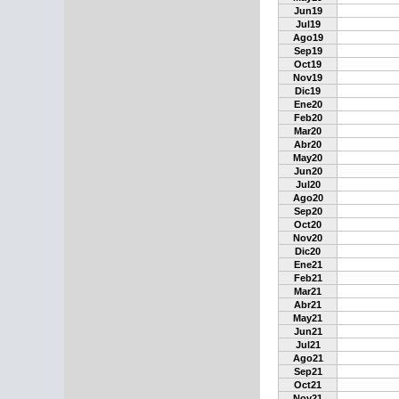
Jun19
Jul19
Ago19
Sep19
Oct19
Nov19
Dic19
Ene20
Feb20
Mar20
Abr20
May20
Jun20
Jul20
Ago20
Sep20
Oct20
Nov20
Dic20
Ene21
Feb21
Mar21
Abr21
May21
Jun21
Jul21
Ago21
Sep21
Oct21
Nov21