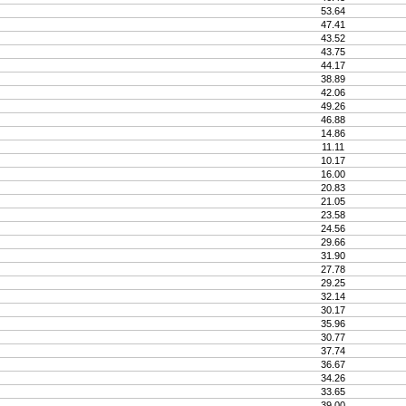
53.64
47.41
43.52
43.75
44.17
38.89
42.06
49.26
46.88
14.86
11.11
10.17
16.00
20.83
21.05
23.58
24.56
29.66
31.90
27.78
29.25
32.14
30.17
35.96
30.77
37.74
36.67
34.26
33.65
39.00