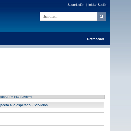
Suscripción
|
Iniciar Sesión
Retroceder
ultados/PD41439AM/html
pecto a lo esperado - Servicios