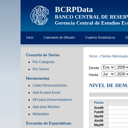
BCRPData
BANCO CENTRAL DE RESER
Gerencia Central de Estudios E
Inicio
Calendario de Difusión
Cuadros Estadísticos
G
Consulta de Series
Inicio
/
Series Mensuale
Por Categoría
Desde:
Por Series
Hasta:
Herramientas
NIVEL DE DEM
Listas Personalizadas
Add-In para Excel
API para Desarrolladores
Fecha
App para Móviles
Ene09
Feb09
Metadatos
Mar09
Abr09
Encuesta de Expectativas
May09