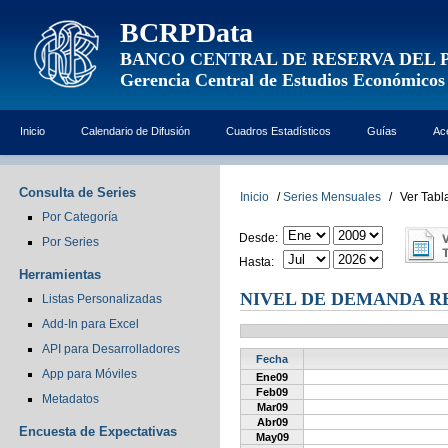
BCRPData
BANCO CENTRAL DE RESERVA DEL 
Gerencia Central de Estudios Económicos
Inicio
Calendario de Difusión
Cuadros Estadísticos
Guías
Ac
Consulta de Series
Inicio
/
Series Mensuales
/
Ver Tabl
Por Categoría
Desde:
Por Series
Hasta:
Herramientas
NIVEL DE DEMANDA R
Listas Personalizadas
Add-In para Excel
API para Desarrolladores
Fecha
App para Móviles
Ene09
Feb09
Metadatos
Mar09
Abr09
Encuesta de Expectativas
May09