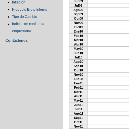
Jun09
Inflación
Jul09
Producto Bruto Interno
Ago09
Sep09
Tipo de Cambio
Oct09
Nov09
Índices de confianza
Dic09
empresarial
Ene10
Feb10
Contáctenos
Mar10
Abr10
May10
Jun10
Jul10
Ago10
Sep10
Oct10
Nov10
Dic10
Ene11
Feb11
Mar11
Abr11
May11
Jun11
Jul11
Ago11
Sep11
Oct11
Nov11