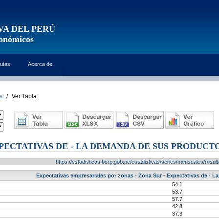
VA DEL PERÚ
conómicos
uías
Acerca de
s
/
Ver Tabla
XPECTATIVAS DE - LA DEMANDA DE SUS PRODUCTO
https://estadisticas.bcrp.gob.pe/estadisticas/series/mensuales/res
Expectativas empresariales por zonas - Zona Sur - Expectativas de - 
54.1
53.7
57.7
42.8
37.3