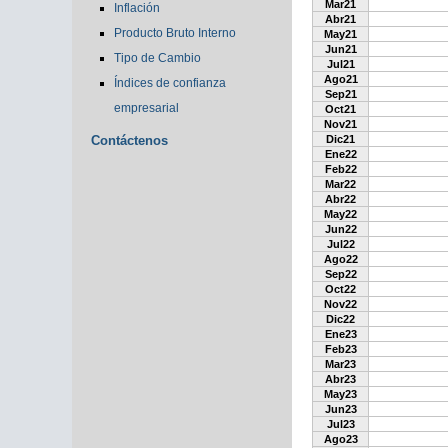
Mar21
Inflación
Abr21
Producto Bruto Interno
May21
Jun21
Tipo de Cambio
Jul21
Ago21
Índices de confianza
Sep21
empresarial
Oct21
Nov21
Contáctenos
Dic21
Ene22
Feb22
Mar22
Abr22
May22
Jun22
Jul22
Ago22
Sep22
Oct22
Nov22
Dic22
Ene23
Feb23
Mar23
Abr23
May23
Jun23
Jul23
Ago23