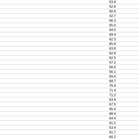
53.9
52.6
50.8
42.7
66.3
65.0
64.0
69.4
62.3
65.8
63.8
62.8
62.5
57.2
56.0
56.1
59.6
69.7
75.4
71.4
71.2
63.9
67.5
65.4
68.4
64.4
61.2
53.4
61.7
60.2