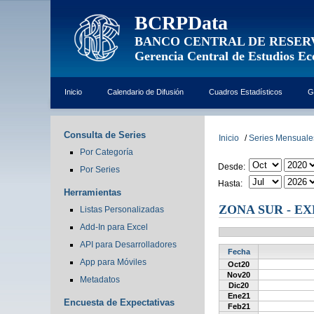
BCRPData
BANCO CENTRAL DE RESER
Gerencia Central de Estudios E
Inicio
Calendario de Difusión
Cuadros Estadísticos
G
Consulta de Series
Inicio
/
Series Mensuale
Por Categoría
Desde:
Por Series
Hasta:
Herramientas
ZONA SUR - E
Listas Personalizadas
Add-In para Excel
API para Desarrolladores
Fecha
App para Móviles
Oct20
Nov20
Metadatos
Dic20
Ene21
Encuesta de Expectativas
Feb21