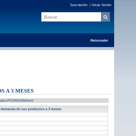
Suscripción
|
Iniciar Sesión
Retroceder
S A 3 MESES
ultados/PD39923AM/html
La demanda de sus productos a 3 meses