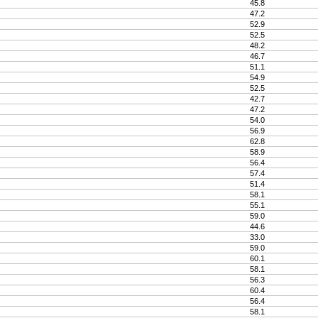
45.8
47.2
52.9
52.5
48.2
46.7
51.1
54.9
52.5
42.7
47.2
54.0
56.9
62.8
58.9
56.4
57.4
51.4
58.1
55.1
59.0
44.6
33.0
59.0
60.1
58.1
56.3
60.4
56.4
58.1