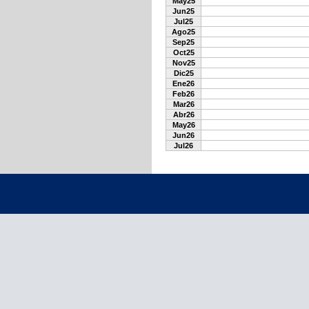
May25
Jun25
Jul25
Ago25
Sep25
Oct25
Nov25
Dic25
Ene26
Feb26
Mar26
Abr26
May26
Jun26
Jul26