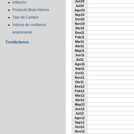
Jun10
Inflación
Jul10
Producto Bruto Interno
Ago10
Sep10
Tipo de Cambio
Oct10
Nov10
Índices de confianza
Dic10
empresarial
Ene11
Feb11
Contáctenos
Mar11
Abr11
May11
Jun11
Jul11
Ago11
Sep11
Oct11
Nov11
Dic11
Ene12
Feb12
Mar12
Abr12
May12
Jun12
Jul12
Ago12
Sep12
Oct12
Nov12