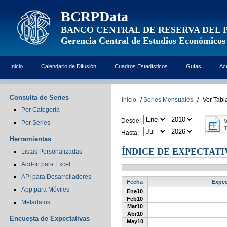
BCRPData
BANCO CENTRAL DE RESERVA DEL 
Gerencia Central de Estudios Económicos
Inicio
Calendario de Difusión
Cuadros Estadísticos
Guías
Ac
Consulta de Series
Inicio
/
Series Mensuales
/
Ver Tabl
Por Categoría
Desde:
Por Series
Hasta:
Herramientas
ÍNDICE DE EXPECTATI
Listas Personalizadas
Add-In para Excel
API para Desarrolladores
Fecha
Expec
App para Móviles
Ene10
Feb10
Metadatos
Mar10
Abr10
Encuesta de Expectativas
May10