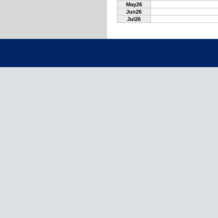
May26
Jun26
Jul26