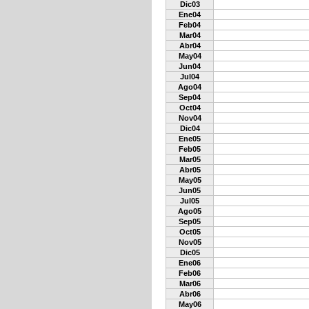
Dic03
Ene04
Feb04
Mar04
Abr04
May04
Jun04
Jul04
Ago04
Sep04
Oct04
Nov04
Dic04
Ene05
Feb05
Mar05
Abr05
May05
Jun05
Jul05
Ago05
Sep05
Oct05
Nov05
Dic05
Ene06
Feb06
Mar06
Abr06
May06