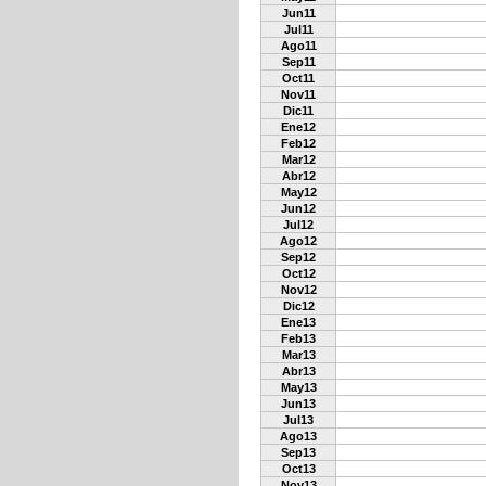
Jun11
Jul11
Ago11
Sep11
Oct11
Nov11
Dic11
Ene12
Feb12
Mar12
Abr12
May12
Jun12
Jul12
Ago12
Sep12
Oct12
Nov12
Dic12
Ene13
Feb13
Mar13
Abr13
May13
Jun13
Jul13
Ago13
Sep13
Oct13
Nov13