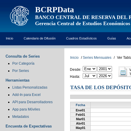
BCRPData
BANCO CENTRAL DE RESERVA DEL 
Gerencia Central de Estudios Económicos
Inicio
Calendario de Difusión
Cuadros Estadísticos
Guías
Ac
Consulta de Series
Inicio
/
Series Mensuales
/
Ver Tabl
Por Categoría
Desde:
Por Series
Hasta:
Herramientas
TASA DE LOS DEPÓSI
Listas Personalizadas
Add-In para Excel
API para Desarrolladores
Fecha
App para Móviles
Ene01
Feb01
Metadatos
Mar01
Abr01
Encuesta de Expectativas
May01