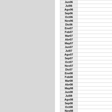
Jun06
Jul06
Ago06
Sep06
Oct06
Nov06
Dic06
Ene07
Feb07
Mar07
Abr07
May07
Jun07
Jul07
Ago07
Sep07
Oct07
Nov07
Dic07
Ene08
Feb08
Mar08
Abr08
May08
Jun08
Jul08
Ago08
Sep08
Oct08
Nov08