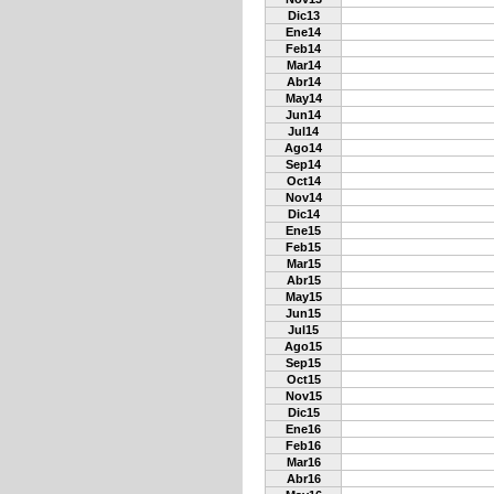
Dic13
Ene14
Feb14
Mar14
Abr14
May14
Jun14
Jul14
Ago14
Sep14
Oct14
Nov14
Dic14
Ene15
Feb15
Mar15
Abr15
May15
Jun15
Jul15
Ago15
Sep15
Oct15
Nov15
Dic15
Ene16
Feb16
Mar16
Abr16