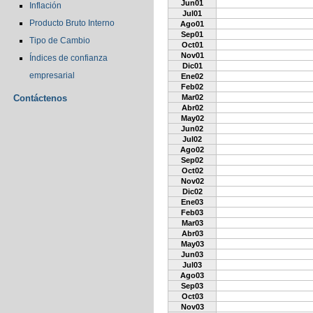
Jun01
Inflación
Jul01
Producto Bruto Interno
Ago01
Sep01
Tipo de Cambio
Oct01
Nov01
Índices de confianza
Dic01
empresarial
Ene02
Feb02
Contáctenos
Mar02
Abr02
May02
Jun02
Jul02
Ago02
Sep02
Oct02
Nov02
Dic02
Ene03
Feb03
Mar03
Abr03
May03
Jun03
Jul03
Ago03
Sep03
Oct03
Nov03