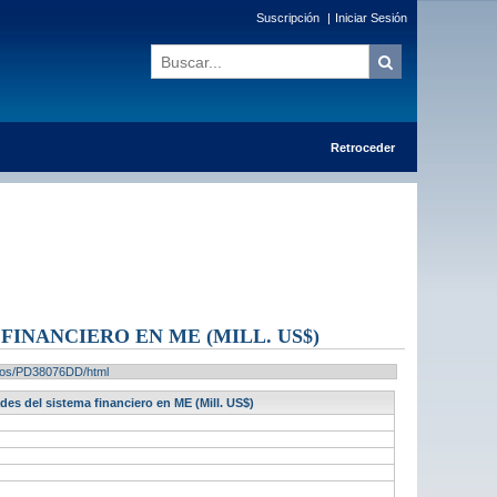
Suscripción
|
Iniciar Sesión
Retroceder
FINANCIERO EN ME (MILL. US$)
tados/PD38076DD/html
es del sistema financiero en ME (Mill. US$)