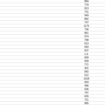
894
779
813
731
949
882
747
1175
736
861
574
788
613
920
637
n.d.
830
839
771
401
582
512
1018
693
496
636
797
626
721
985