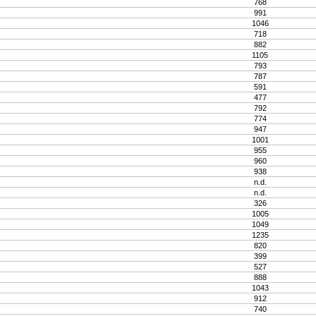
768
991
1046
718
882
1105
793
787
591
477
792
774
947
1001
955
960
938
n.d.
n.d.
326
1005
1049
1235
820
399
527
888
1043
912
740