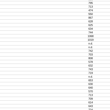
795
713
474
550
867
628
625
634
744
1068
1019
n.d.
n.d.
742
703
808
578
632
743
719
n.d.
653
630
640
570
713
709
614
643
724