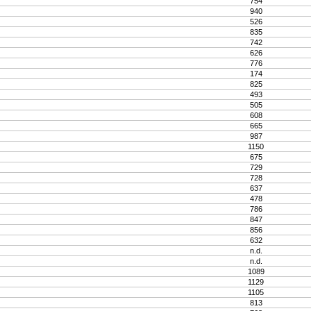
754
940
526
835
742
626
776
174
825
493
505
608
665
987
1150
675
729
728
637
478
786
847
856
632
n.d.
n.d.
1089
1129
1105
813