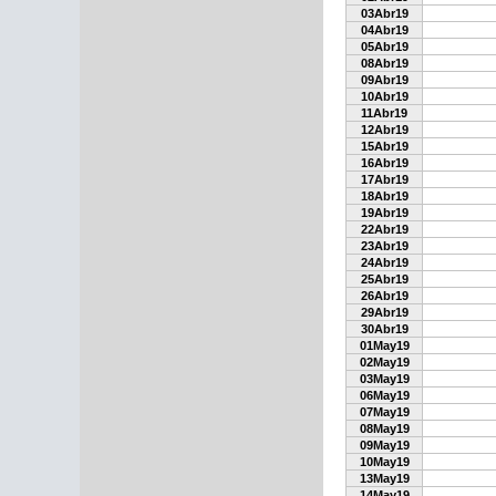
03Abr19
04Abr19
05Abr19
08Abr19
09Abr19
10Abr19
11Abr19
12Abr19
15Abr19
16Abr19
17Abr19
18Abr19
19Abr19
22Abr19
23Abr19
24Abr19
25Abr19
26Abr19
29Abr19
30Abr19
01May19
02May19
03May19
06May19
07May19
08May19
09May19
10May19
13May19
14May19