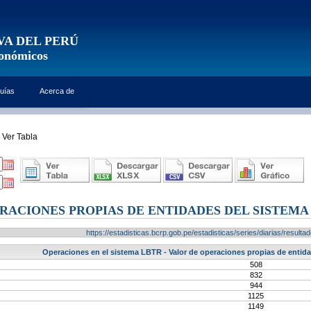
VA DEL PERÚ
conómicos
uías
Acerca de
Ver Tabla
RACIONES PROPIAS DE ENTIDADES DEL SISTEMA 
https://estadisticas.bcrp.gob.pe/estadisticas/series/diarias/resul
Operaciones en el sistema LBTR - Valor de operaciones propias de entidad
508
832
944
1125
1149