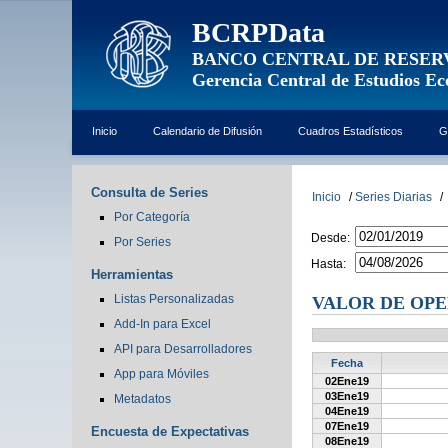
BCRPData
BANCO CENTRAL DE RESER
Gerencia Central de Estudios E
Inicio
Calendario de Difusión
Cuadros Estadísticos
G
Consulta de Series
Inicio
/
Series Diarias
/
Por Categoría
Desde:
Por Series
Hasta:
Herramientas
Listas Personalizadas
VALOR DE OPE
Add-In para Excel
API para Desarrolladores
Fecha
App para Móviles
02Ene19
03Ene19
Metadatos
04Ene19
07Ene19
Encuesta de Expectativas
08Ene19