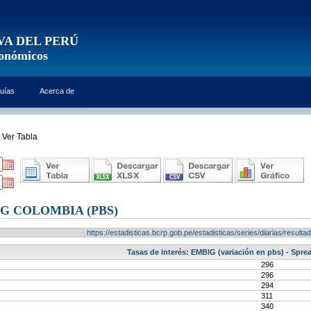
VA DEL PERÚ
conómicos
uías
Acerca de
Ver Tabla
IG COLOMBIA (PBS)
https://estadisticas.bcrp.gob.pe/estadisticas/series/diarias/resul
Tasas de interés: EMBIG (variación en pbs) - Spr
296
296
294
311
340