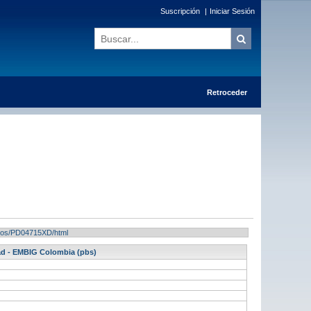
Suscripción
|
Iniciar Sesión
Retroceder
tados/PD04715XD/html
ead - EMBIG Colombia (pbs)