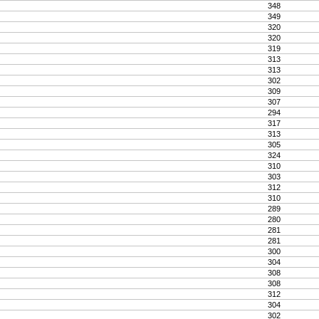
348
349
320
320
319
313
313
302
309
307
294
317
313
305
324
310
303
312
310
289
280
281
281
300
304
308
308
312
304
302