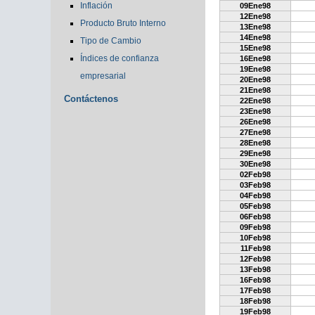
Inflación
09Ene98
12Ene98
Producto Bruto Interno
13Ene98
14Ene98
Tipo de Cambio
15Ene98
Índices de confianza
16Ene98
19Ene98
empresarial
20Ene98
21Ene98
Contáctenos
22Ene98
23Ene98
26Ene98
27Ene98
28Ene98
29Ene98
30Ene98
02Feb98
03Feb98
04Feb98
05Feb98
06Feb98
09Feb98
10Feb98
11Feb98
12Feb98
13Feb98
16Feb98
17Feb98
18Feb98
19Feb98