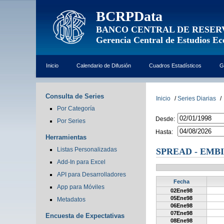
BCRPData
BANCO CENTRAL DE RESER
Gerencia Central de Estudios E
Inicio
Calendario de Difusión
Cuadros Estadísticos
G
Consulta de Series
Inicio
/
Series Diarias
/
Por Categoría
Desde:
Por Series
Hasta:
Herramientas
Listas Personalizadas
SPREAD - EMB
Add-In para Excel
API para Desarrolladores
Fecha
App para Móviles
02Ene98
05Ene98
Metadatos
06Ene98
07Ene98
Encuesta de Expectativas
08Ene98