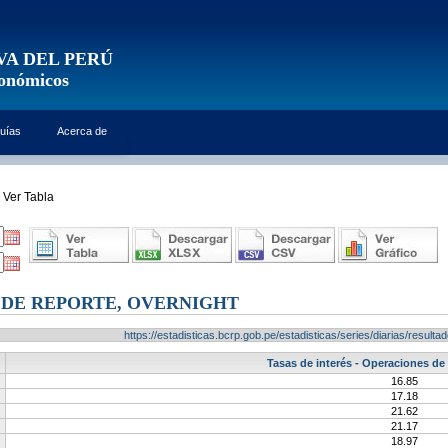
VA DEL PERÚ
conómicos
uías
Acerca de
Ver Tabla
 DE REPORTE, OVERNIGHT
https://estadisticas.bcrp.gob.pe/estadisticas/series/diarias/resu
Tasas de interés - Operaciones de 
16.85
17.18
21.62
21.17
18.97