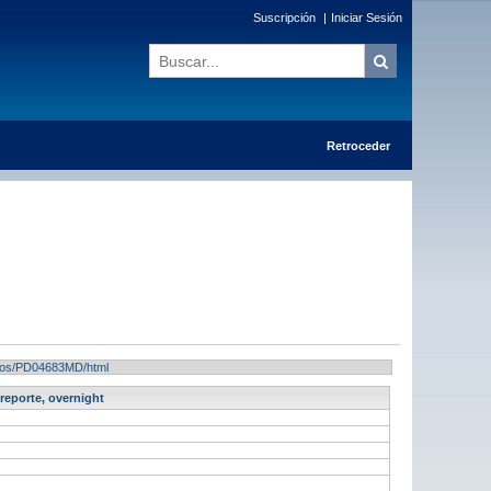
Suscripción
|
Iniciar Sesión
Retroceder
ltados/PD04683MD/html
reporte, overnight