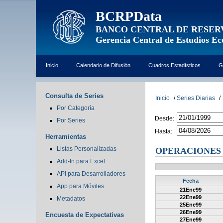
BCRPData
BANCO CENTRAL DE RESER
Gerencia Central de Estudios E
Inicio
Calendario de Difusión
Cuadros Estadísticos
G
Consulta de Series
Inicio
/
Series Diarias
/
Por Categoría
Desde:
Por Series
Hasta:
Herramientas
Listas Personalizadas
OPERACIONES
Add-In para Excel
API para Desarrolladores
Fecha
App para Móviles
21Ene99
22Ene99
Metadatos
25Ene99
26Ene99
Encuesta de Expectativas
27Ene99