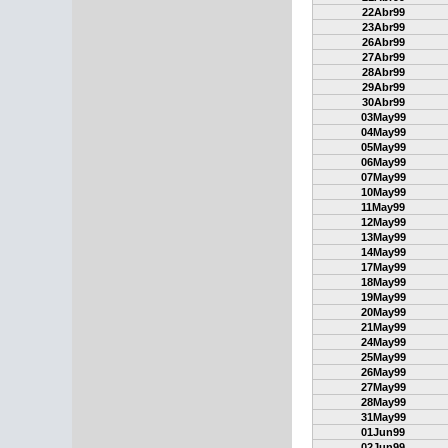
22Abr99
23Abr99
26Abr99
27Abr99
28Abr99
29Abr99
30Abr99
03May99
04May99
05May99
06May99
07May99
10May99
11May99
12May99
13May99
14May99
17May99
18May99
19May99
20May99
21May99
24May99
25May99
26May99
27May99
28May99
31May99
01Jun99
02Jun99