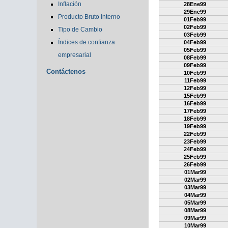
Inflación
28Ene99
29Ene99
Producto Bruto Interno
01Feb99
02Feb99
Tipo de Cambio
03Feb99
Índices de confianza
04Feb99
05Feb99
empresarial
08Feb99
09Feb99
Contáctenos
10Feb99
11Feb99
12Feb99
15Feb99
16Feb99
17Feb99
18Feb99
19Feb99
22Feb99
23Feb99
24Feb99
25Feb99
26Feb99
01Mar99
02Mar99
03Mar99
04Mar99
05Mar99
08Mar99
09Mar99
10Mar99