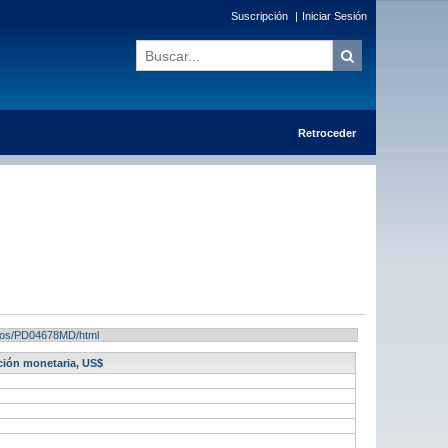
Suscripción
|
Iniciar Sesión
Retroceder
ltados/PD04678MD/html
ación monetaria, US$