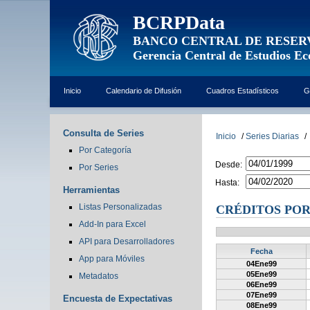
BCRPData
BANCO CENTRAL DE RESER
Gerencia Central de Estudios E
Inicio
Calendario de Difusión
Cuadros Estadísticos
G
Consulta de Series
Inicio
/
Series Diarias
/
Por Categoría
Desde:
Por Series
Hasta:
Herramientas
Listas Personalizadas
CRÉDITOS POR
Add-In para Excel
API para Desarrolladores
Fecha
App para Móviles
04Ene99
05Ene99
Metadatos
06Ene99
07Ene99
Encuesta de Expectativas
08Ene99