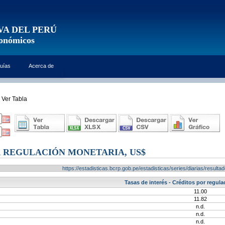
VA DEL PERÚ
conómicos
uías
Acerca de
Ver Tabla
 REGULACIÓN MONETARIA, US$
https://estadisticas.bcrp.gob.pe/estadisticas/series/diarias/resu
Tasas de interés - Créditos por regul
11.00
11.82
n.d.
n.d.
n.d.