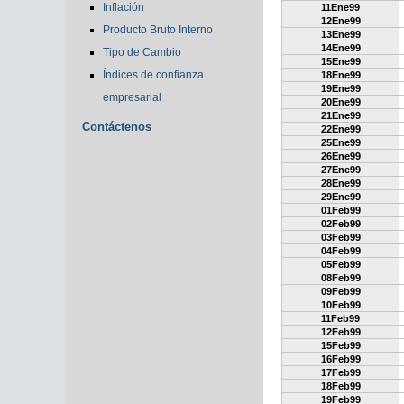
Inflación
11Ene99
12Ene99
Producto Bruto Interno
13Ene99
14Ene99
Tipo de Cambio
15Ene99
Índices de confianza
18Ene99
19Ene99
empresarial
20Ene99
21Ene99
Contáctenos
22Ene99
25Ene99
26Ene99
27Ene99
28Ene99
29Ene99
01Feb99
02Feb99
03Feb99
04Feb99
05Feb99
08Feb99
09Feb99
10Feb99
11Feb99
12Feb99
15Feb99
16Feb99
17Feb99
18Feb99
19Feb99