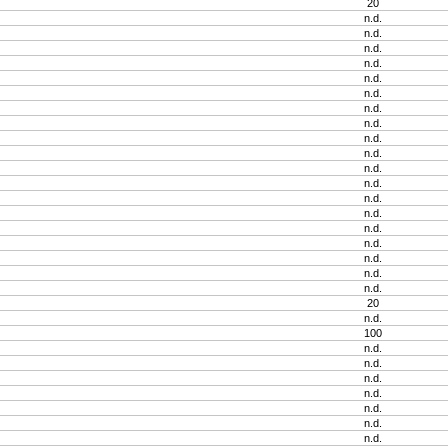
20
n.d.
n.d.
n.d.
n.d.
n.d.
n.d.
n.d.
n.d.
n.d.
n.d.
n.d.
n.d.
n.d.
n.d.
n.d.
n.d.
n.d.
n.d.
n.d.
20
n.d.
100
n.d.
n.d.
n.d.
n.d.
n.d.
n.d.
n.d.