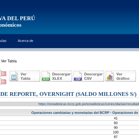
VA DEL PERÚ
conómicos
uías
Acerca de
Ver Tabla
DE REPORTE, OVERNIGHT (SALDO MILLONES S/)
https://estadisticas.bcrp.gob.pe/estadisticas/series/diarias/resu
Operaciones cambiarias y monetarias del BCRP - Operaciones de r
41
60
90
100
87