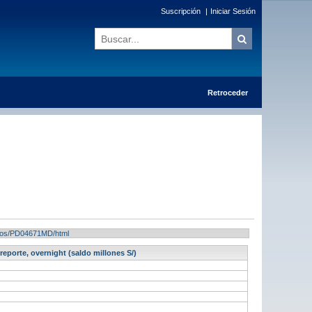
Suscripción
|
Iniciar Sesión
Retroceder
ltados/PD04671MD/html
eporte, overnight (saldo millones S/)