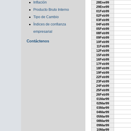
Inflación
28Ene99
29Ene99
Producto Bruto Interno
01Feb99
02Feb99
Tipo de Cambio
03Feb99
Índices de confianza
04Feb99
05Feb99
empresarial
08Feb99
09Feb99
Contáctenos
10Feb99
11Feb99
12Feb99
15Feb99
16Feb99
17Feb99
18Feb99
19Feb99
22Feb99
23Feb99
24Feb99
25Feb99
26Feb99
01Mar99
02Mar99
03Mar99
04Mar99
05Mar99
08Mar99
09Mar99
10Mar99