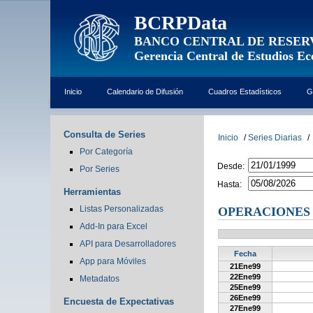
BCRPData
BANCO CENTRAL DE RESER
Gerencia Central de Estudios E
Inicio
Calendario de Difusión
Cuadros Estadísticos
G
Consulta de Series
Inicio
/
Series Diarias
/
Por Categoría
Desde:
Por Series
Hasta:
Herramientas
Listas Personalizadas
OPERACIONES 
Add-In para Excel
API para Desarrolladores
Fecha
App para Móviles
21Ene99
22Ene99
Metadatos
25Ene99
26Ene99
Encuesta de Expectativas
27Ene99