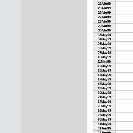
22Abr99
23Abr99
26Abr99
27Abr99
28Abr99
29Abr99
30Abr99
03May99
04May99
05May99
06May99
07May99
10May99
11May99
12May99
13May99
14May99
17May99
18May99
19May99
20May99
21May99
24May99
25May99
26May99
27May99
28May99
31May99
01Jun99
02Jun99