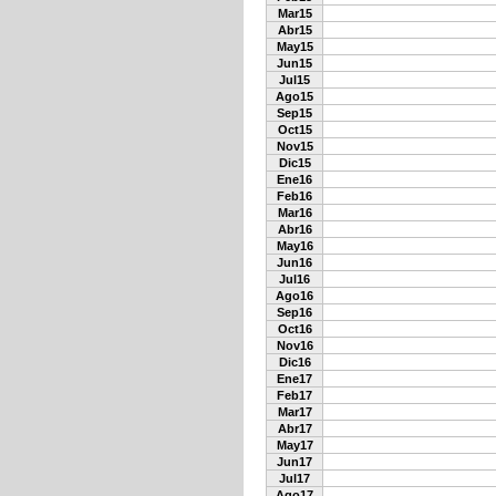
Mar15
Abr15
May15
Jun15
Jul15
Ago15
Sep15
Oct15
Nov15
Dic15
Ene16
Feb16
Mar16
Abr16
May16
Jun16
Jul16
Ago16
Sep16
Oct16
Nov16
Dic16
Ene17
Feb17
Mar17
Abr17
May17
Jun17
Jul17
Ago17