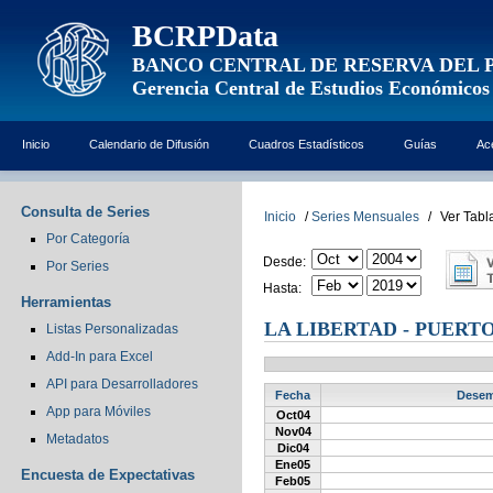
BCRPData
BANCO CENTRAL DE RESERVA DEL 
Gerencia Central de Estudios Económicos
Inicio
Calendario de Difusión
Cuadros Estadísticos
Guías
Ac
Consulta de Series
Inicio
/
Series Mensuales
/
Ver Tabl
Por Categoría
Desde:
Por Series
Hasta:
Herramientas
LA LIBERTAD - PUERT
Listas Personalizadas
Add-In para Excel
API para Desarrolladores
Fecha
Desemb
App para Móviles
Oct04
Nov04
Metadatos
Dic04
Ene05
Encuesta de Expectativas
Feb05