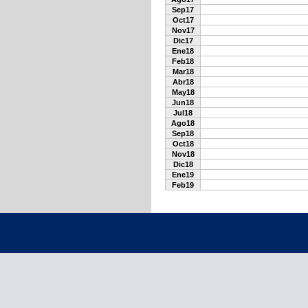
Sep17
Oct17
Nov17
Dic17
Ene18
Feb18
Mar18
Abr18
May18
Jun18
Jul18
Ago18
Sep18
Oct18
Nov18
Dic18
Ene19
Feb19