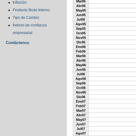
Mar05
Inflación
Abr05
Producto Bruto Interno
May05
Jun05
Tipo de Cambio
Jul05
Ago05
Índices de confianza
Sep05
empresarial
Oct05
Nov05
Contáctenos
Dic05
Ene06
Feb06
Mar06
Abr06
May06
Jun06
Jul06
Ago06
Sep06
Oct06
Nov06
Dic06
Ene07
Feb07
Mar07
Abr07
May07
Jun07
Jul07
Ago07