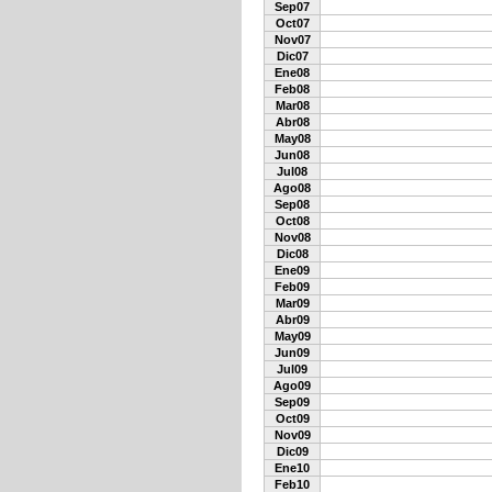
Sep07
Oct07
Nov07
Dic07
Ene08
Feb08
Mar08
Abr08
May08
Jun08
Jul08
Ago08
Sep08
Oct08
Nov08
Dic08
Ene09
Feb09
Mar09
Abr09
May09
Jun09
Jul09
Ago09
Sep09
Oct09
Nov09
Dic09
Ene10
Feb10