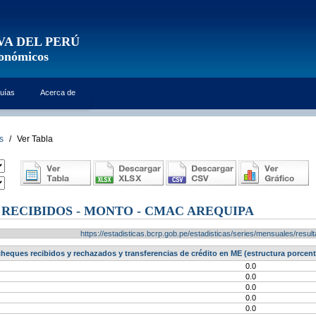
VA DEL PERÚ
conómicos
uías
Acerca de
s
/
Ver Tabla
 RECIBIDOS - MONTO - CMAC AREQUIPA
https://estadisticas.bcrp.gob.pe/estadisticas/series/mensuales/res
heques recibidos y rechazados y transferencias de crédito en ME (estructura porce
0.0
0.0
0.0
0.0
0.0