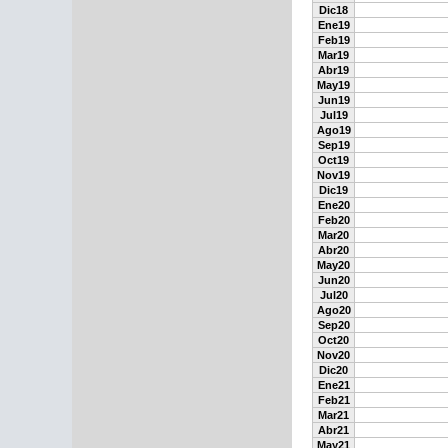
Dic18
Ene19
Feb19
Mar19
Abr19
May19
Jun19
Jul19
Ago19
Sep19
Oct19
Nov19
Dic19
Ene20
Feb20
Mar20
Abr20
May20
Jun20
Jul20
Ago20
Sep20
Oct20
Nov20
Dic20
Ene21
Feb21
Mar21
Abr21
May21