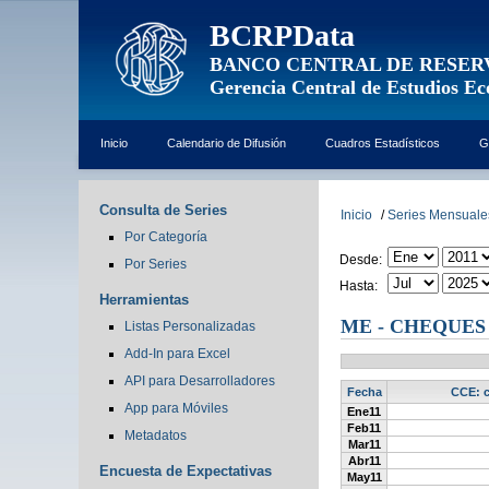
BCRPData
BANCO CENTRAL DE RESER
Gerencia Central de Estudios E
Inicio
Calendario de Difusión
Cuadros Estadísticos
G
Consulta de Series
Inicio
/
Series Mensuale
Por Categoría
Desde:
Por Series
Hasta:
Herramientas
ME - CHEQUES
Listas Personalizadas
Add-In para Excel
API para Desarrolladores
Fecha
CCE: c
App para Móviles
Ene11
Feb11
Metadatos
Mar11
Abr11
Encuesta de Expectativas
May11