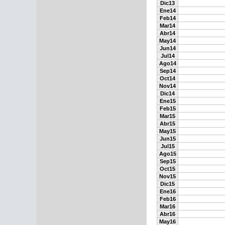
Dic13
Ene14
Feb14
Mar14
Abr14
May14
Jun14
Jul14
Ago14
Sep14
Oct14
Nov14
Dic14
Ene15
Feb15
Mar15
Abr15
May15
Jun15
Jul15
Ago15
Sep15
Oct15
Nov15
Dic15
Ene16
Feb16
Mar16
Abr16
May16