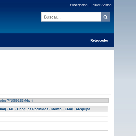
Suscripción
|
Iniciar Sesión
Retroceder
ultados/PN08952EM/html
ntual) - ME - Cheques Recibidos - Monto - CMAC Arequipa