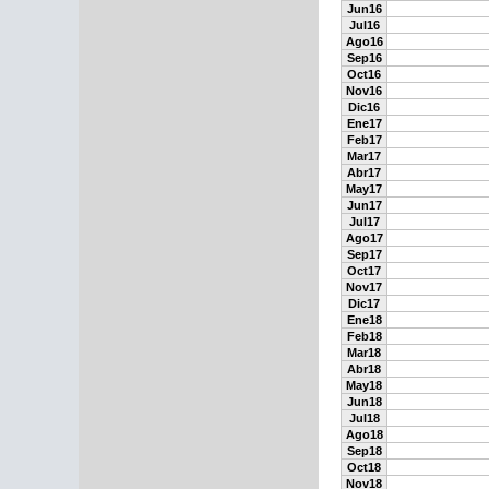
Jun16
Jul16
Ago16
Sep16
Oct16
Nov16
Dic16
Ene17
Feb17
Mar17
Abr17
May17
Jun17
Jul17
Ago17
Sep17
Oct17
Nov17
Dic17
Ene18
Feb18
Mar18
Abr18
May18
Jun18
Jul18
Ago18
Sep18
Oct18
Nov18