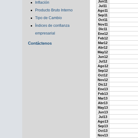
Jun11
Inflación
Jul11
Producto Bruto Interno
Ago11
Sep11
Tipo de Cambio
Oct11
Nov11
Índices de confianza
Dic11
empresarial
Ene12
Feb12
Contáctenos
Mar12
Abr12
May12
Jun12
Jul12
Ago12
Sep12
Oct12
Nov12
Dic12
Ene13
Feb13
Mar13
Abr13
May13
Jun13
Jul13
Ago13
Sep13
Oct13
Nov13