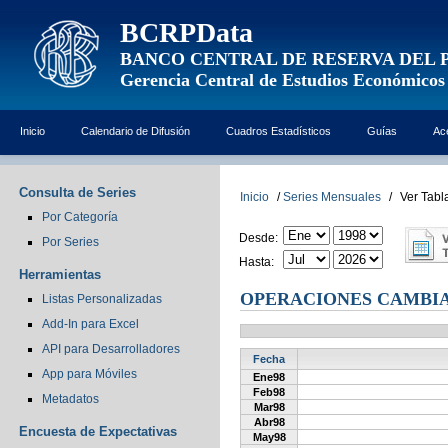
BCRPData
BANCO CENTRAL DE RESERVA DEL 
Gerencia Central de Estudios Económicos
Inicio
Calendario de Difusión
Cuadros Estadísticos
Guías
Ac
Consulta de Series
Inicio
/
Series Mensuales
/
Ver Tabl
Por Categoría
Desde:
Por Series
Hasta:
Herramientas
OPERACIONES CAMBIA
Listas Personalizadas
Add-In para Excel
API para Desarrolladores
Fecha
App para Móviles
Ene98
Feb98
Metadatos
Mar98
Abr98
Encuesta de Expectativas
May98