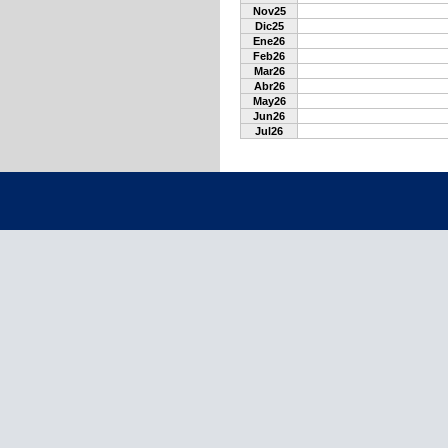
Nov25
Dic25
Ene26
Feb26
Mar26
Abr26
May26
Jun26
Jul26