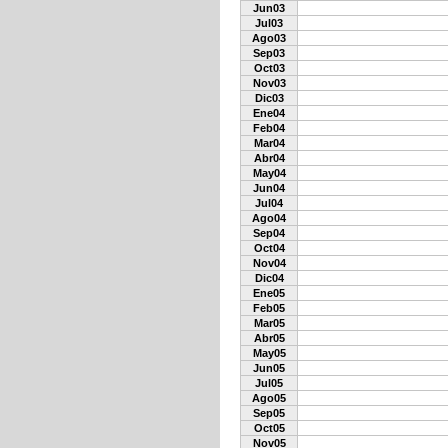
Jun03
Jul03
Ago03
Sep03
Oct03
Nov03
Dic03
Ene04
Feb04
Mar04
Abr04
May04
Jun04
Jul04
Ago04
Sep04
Oct04
Nov04
Dic04
Ene05
Feb05
Mar05
Abr05
May05
Jun05
Jul05
Ago05
Sep05
Oct05
Nov05