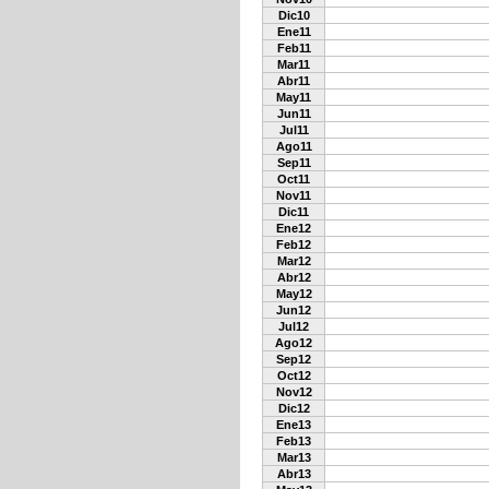
Dic10
Ene11
Feb11
Mar11
Abr11
May11
Jun11
Jul11
Ago11
Sep11
Oct11
Nov11
Dic11
Ene12
Feb12
Mar12
Abr12
May12
Jun12
Jul12
Ago12
Sep12
Oct12
Nov12
Dic12
Ene13
Feb13
Mar13
Abr13