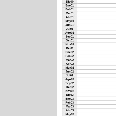
Dic00
Ene01
Feb01
Mar01
Abr01
May01
Jun01
Jul01
Ago01
Sep01
Oct01
Nov01
Dic01
Ene02
Feb02
Mar02
Abr02
May02
Jun02
Jul02
Ago02
Sep02
Oct02
Nov02
Dic02
Ene03
Feb03
Mar03
Abr03
May03