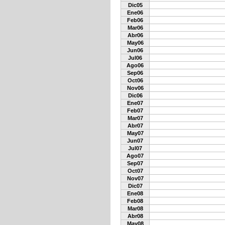
Dic05
Ene06
Feb06
Mar06
Abr06
May06
Jun06
Jul06
Ago06
Sep06
Oct06
Nov06
Dic06
Ene07
Feb07
Mar07
Abr07
May07
Jun07
Jul07
Ago07
Sep07
Oct07
Nov07
Dic07
Ene08
Feb08
Mar08
Abr08
May08