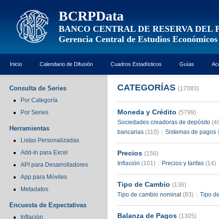
BCRPData
BANCO CENTRAL DE RESERVA DEL 
Gerencia Central de Estudios Económicos
Inicio
Calendario de Difusión
Cuadros Estadísticos
Guías
Ac
CATEGORÍAS
Consulta de Series
(17083)
Por Categoría
Moneda y Crédito
Por Series
(5799)
Sociedades creadoras de depósito
(4
Herramientas
bancarias
(110)
|
Sistemas de pagos
Listas Personalizadas
Add-In para Excel
Precios
(156)
Inflación
(101)
|
Precios y tarifas
(14)
API para Desarrolladores
App para Móviles
Tipo de Cambio
(136)
Metadatos
Tipo de cambio nominal
(83)
|
Tipo d
Encuesta de Expectativas
Balanza de Pagos
(1305)
Inflación