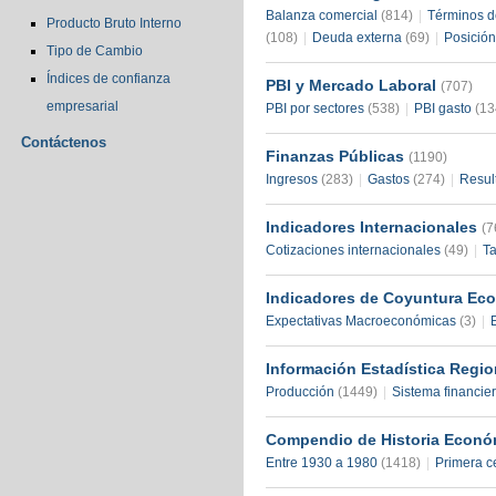
Balanza comercial
(814)
|
Términos d
Producto Bruto Interno
(108)
|
Deuda externa
(69)
|
Posición
Tipo de Cambio
Índices de confianza
PBI y Mercado Laboral
(707)
empresarial
PBI por sectores
(538)
|
PBI gasto
(13
Contáctenos
Finanzas Públicas
(1190)
Ingresos
(283)
|
Gastos
(274)
|
Resul
Indicadores Internacionales
(7
Cotizaciones internacionales
(49)
|
Ta
Indicadores de Coyuntura E
Expectativas Macroeconómicas
(3)
|
Información Estadística Regi
Producción
(1449)
|
Sistema financie
Compendio de Historia Econ
Entre 1930 a 1980
(1418)
|
Primera c